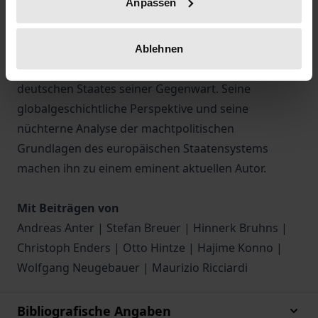
Anpassen
Präzision seines historisch-soziologischen Blicks.
Seine Soziologie des Staates ist
Grundlagenforschung, daneben aber auch
Ablehnen
leidenschaftliche Analyse des Schicksals des
deutschen Staates seiner Gegenwart. Seine
globalgeschichtliche Perspektive und seine
nüchterne Analyse der machtpolitischen
Grundlagen des europäischen Staatensystems
machen ihn zu einem eminent aktuellen Autor.
Mit Beiträgen von
Andreas Anter | Stefan Breuer | Hinnerk Bruhns |
Christoph Enders | Otto Hintze | Hajime Konno |
Wolfgang Neugebauer | Maurizio Ricciardi
Bibliografische Angaben