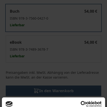
Otto Hintzes Staatssoziologie
Buch
54,00 €
ISBN 978-3-7560-0427-0
Lieferbar
Otto Hintzes Staatssoziologie
eBook
54,00 €
ISBN 978-3-7489-3678-7
Lieferbar
Preisangaben inkl. MwSt. Abhängig von der Lieferadresse
kann die MwSt. an der Kasse variieren.
In den Warenkorb
Zur Wunschliste hinzufügen
Hinweise zu Versandkosten