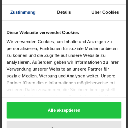
Zustimmung
Details
Über Cookies
Beschreibung
Diese Webseite verwendet Cookies
Wir verwenden Cookies, um Inhalte und Anzeigen zu
Otto Hintze (1861–1940), der bedeutendste deutsche
personalisieren, Funktionen für soziale Medien anbieten
Historiker der ersten Hälfte des 20. Jahrhunderts,
zu können und die Zugriffe auf unsere Website zu
widmete sich intensiv dem modernen Staat, seiner
analysieren. Außerdem geben wir Informationen zu Ihrer
Geschichte und Anatomie, Verfassung, Verwaltung
Verwendung unserer Website an unsere Partner für
und geopolitischen Lage. Auf dieser Grundlage und
soziale Medien, Werbung und Analysen weiter. Unsere
Partner führen diese Informationen möglicherweise mit
mit Rückgriff auf Max Webers soziologische
weiteren Daten zusammen, die Sie ihnen bereitgestellt
Methode und Erkenntnisse setzte er sich mit den
haben oder die sie im Rahmen Ihrer Nutzung der Dienste
Staatstheorien auseinander, wie sie in der
gesammelt haben.
Staatsrechtslehre, Soziologie und
Alle akzeptieren
Geschichtswissenschaft im frühen 20. Jahrhundert
entwickelt wurden. Bis heute beeindruckt die kühle