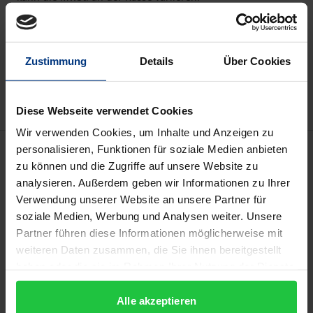
In den Warenkorb
Zur Wunschliste hinzufügen
Zustimmung
Details
Über Cookies
Hinweise zu Versandkosten
Diese Webseite verwendet Cookies
Wir verwenden Cookies, um Inhalte und Anzeigen zu
Beschreibung
personalisieren, Funktionen für soziale Medien anbieten
zu können und die Zugriffe auf unsere Website zu
analysieren. Außerdem geben wir Informationen zu Ihrer
Der vierte Band der sechsbändigen Kirchheimer-
Verwendung unserer Website an unsere Partner für
Edition versammelt alle wichtigen Arbeiten Otto
soziale Medien, Werbung und Analysen weiter. Unsere
Kirchheimers (1905–1965) zur historischen und
Partner führen diese Informationen möglicherweise mit
vergleichenden Analyse der politischen Justiz und
weiteren Daten zusammen, die Sie ihnen bereitgestellt
haben oder die sie im Rahmen Ihrer Nutzung der Dienste
dem Wandel der Rechtsstaatlichkeit. Der Band
gesammelt haben.
enthält eine korrigierte Neuausgabe seines
Alle akzeptieren
Hauptwerks
Politische Justiz:
Verwendung
juristischer