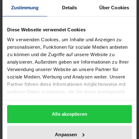
Auflage
Zustimmung
Details
Über Cookies
1
ISBN
Diese Webseite verwendet Cookies
978-3-933563-93-4
Wir verwenden Cookies, um Inhalte und Anzeigen zu
personalisieren, Funktionen für soziale Medien anbieten
Untertitel
zu können und die Zugriffe auf unsere Website zu
Die Feindbildkonzeption in Wolframs 'Willehalm'
analysieren. Außerdem geben wir Informationen zu Ihrer
und Usâmas 'Kitâb al-i'tibâr'
Verwendung unserer Website an unsere Partner für
soziale Medien, Werbung und Analysen weiter. Unsere
Erscheinungsdatum
Partner führen diese Informationen möglicherweise mit
01.01.2001
weiteren Daten zusammen, die Sie ihnen bereitgestellt
haben oder die sie im Rahmen Ihrer Nutzung der Dienste
Erscheinungsjahr
gesammelt haben.
2001
Alle akzeptieren
Verlag
Anpassen
Ergon