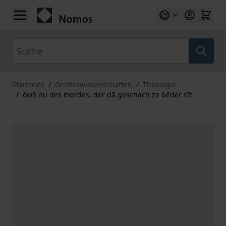
Zum Inhalt springen
Suche
Startseite
/
Geisteswissenschaften
/
Theologie
/
ôwê nu des mordes, der dâ geschach ze bêder sît