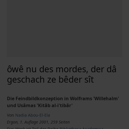
ôwê nu des mordes, der dâ
geschach ze bêder sît
Die Feindbildkonzeption in Wolframs 'Willehalm'
und Usâmas 'Kitâb al-i'tibâr'
Von
Nadia Abou-El-Ela
Ergon, 1. Auflage 2001, 259 Seiten
Das Werk ist Teil der Reihe
Bibliotheca Academica –