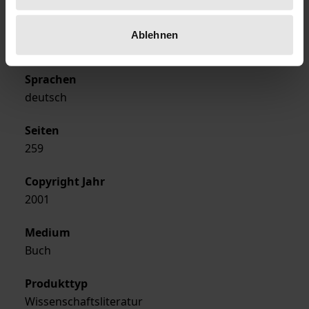
Ausgabeart
Ablehnen
Softcover
Sprachen
deutsch
Seiten
259
Copyright Jahr
2001
Medium
Buch
Produkttyp
Wissenschaftsliteratur