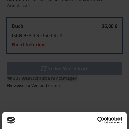
Orientalistik
Buch
36,00 €
ISBN 978-3-933563-93-4
Nicht lieferbar
In den Warenkorb
Zur Wunschliste hinzufügen
Hinweise zu Versandkosten
Bibliografische Angaben