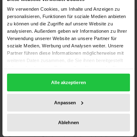
Wir verwenden Cookies, um Inhalte und Anzeigen zu
personalisieren, Funktionen für soziale Medien anbieten
Beschreibung
zu können und die Zugriffe auf unsere Website zu
analysieren. Außerdem geben wir Informationen zu Ihrer
Wie entsteht ein guter Mensch? Für Aristoteles ist es
Verwendung unserer Website an unsere Partner für
neben der natürlichen Veranlagung und
soziale Medien, Werbung und Analysen weiter. Unsere
Entwicklung eines Menschen maßgeblich die
Partner führen diese Informationen möglicherweise mit
weiteren Daten zusammen, die Sie ihnen bereitgestellt
Erziehung, die entscheidet, ob ein menschliches
haben oder die sie im Rahmen Ihrer Nutzung der Dienste
Kind zum guten Menschen werden und ein
gesammelt haben.
gelungenes Leben in Gemeinschaft führen kann.
Alle akzeptieren
Zentrales Erziehungsziel ist dabei eine
uneingeschränkte moralische Motivation und die
Anpassen
Ausrichtung des eigenen Lebens auf das Gute.
Dieses Buch bietet eine umfassende Analyse der
Entstehung moralischer Motivation durch Erziehung
Ablehnen
bei Aristoteles unter Berücksichtigung des