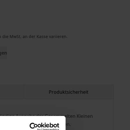
 die MwSt. an der Kasse variieren.
gen
Produktsicherheit
ibändige Ausgabe der Gesammelten Kleinen
und rechtstheoretischer Themen.