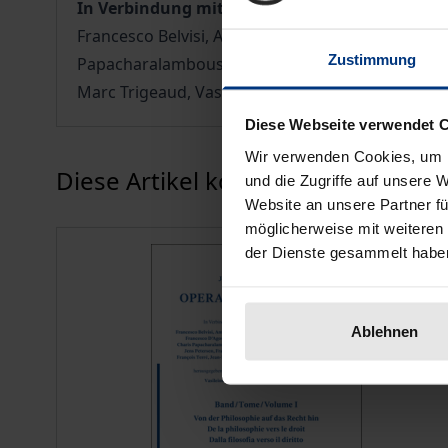
In Verbindung mit / En relation avec / In relaz
Francesco Belvisi, Antonello Calore, Antonis Cha
Zustimmung
Papacharalambous, Michel Paroussis, Antonio-Enri
Marc Trigeaud, Vassilis Voutsakis, Alexandre Zab
Diese Webseite verwendet 
Wir verwenden Cookies, um I
Karussell überspringen
Diese Artikel könnten Ihnen eventu
und die Zugriffe auf unsere 
Website an unsere Partner fü
möglicherweise mit weiteren
der Dienste gesammelt habe
Ablehnen