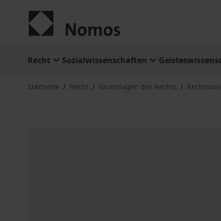
Zum Inhalt springen
Recht
Sozialwissenschaften
Geisteswissens
Startseite
/
Recht
/
Grundlagen des Rechts
/
Rechtssozi