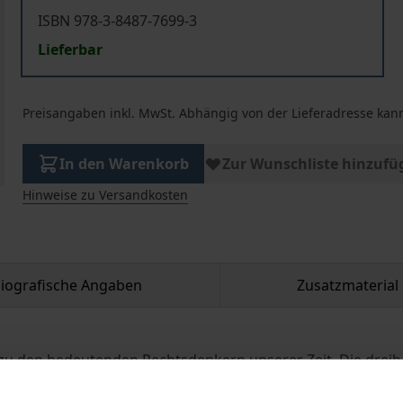
ISBN 978-3-8487-7699-3
Lieferbar
Preisangaben inkl. MwSt. Abhängig von der Lieferadresse kann
In den Warenkorb
Zur Wunschliste hinzufü
Hinweise zu Versandkosten
liografische Angaben
Zusatzmaterial
t zu den bedeutenden Rechtsdenkern unserer Zeit. Die dre
 Beiträge zu einem weiten Spektrum rechtsphilosophischer 