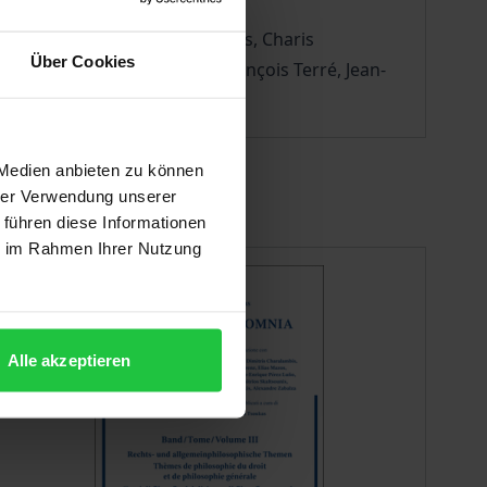
varis, Kuno Lorenz, Elias Mazos, Charis
Über Cookies
s, Dimitrios Skaltsounis, François Terré, Jean-
 Medien anbieten zu können
hrer Verwendung unserer
 führen diese Informationen
ie im Rahmen Ihrer Nutzung
Alle akzeptieren