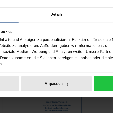
ione con
nos, Dimitris Charalambis, Francesco D’Agostino, Yannis Gra
Details
que Pérez Luño, Jens Petersen, Frank Saliger, Ioannis Sarma
alza
Cookies
nhalte und Anzeigen zu personalisieren, Funktionen für soziale
ell auch gefallen!
Website zu analysieren. Außerdem geben wir Informationen zu I
r soziale Medien, Werbung und Analysen weiter. Unsere Partner
 Daten zusammen, die Sie ihnen bereitgestellt haben oder die s
n.
Anpassen