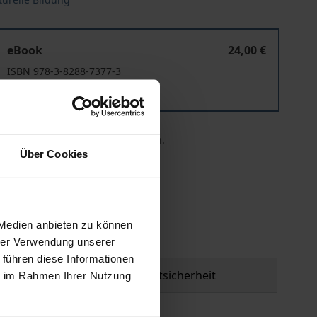
holischen Liturgie
Paramente – Wirkung und Bedeutung in der römisch-katholi
eBook
24,00 €
ISBN 978-3-8288-7377-3
Lieferbar
 die MwSt. an der Kasse variieren.
Über Cookies
gen
 Medien anbieten zu können
hrer Verwendung unserer
 führen diese Informationen
Produktsicherheit
ie im Rahmen Ihrer Nutzung