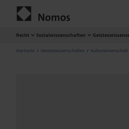
Zum Inhalt springen
Recht
Sozialwissenschaften
Geisteswissens
Startseite
/
Geisteswissenschaften
/
Kulturwissenschaft