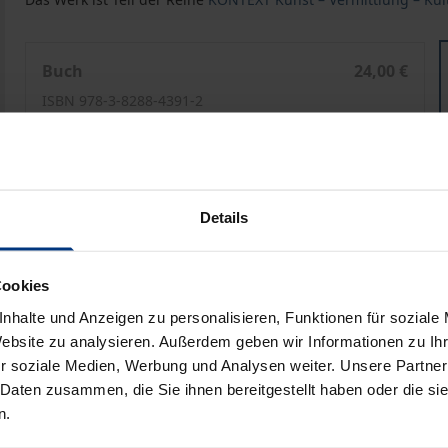
Paramente – Wirkung und Bedeutung in der römisch-kat
Buch
24,00 €
ISBN 978-3-8288-4391-2
Nicht lieferbar
Preisangaben inkl. MwSt. Abhängig von der Lieferadresse kann
Details
In den Warenkorb
Zur Wunschliste hinzufü
Cookies
Hinweise zu Versandkosten
nhalte und Anzeigen zu personalisieren, Funktionen für soziale
Website zu analysieren. Außerdem geben wir Informationen zu I
r soziale Medien, Werbung und Analysen weiter. Unsere Partner
liografische Angaben
Zusatzmaterial
 Daten zusammen, die Sie ihnen bereitgestellt haben oder die s
n.