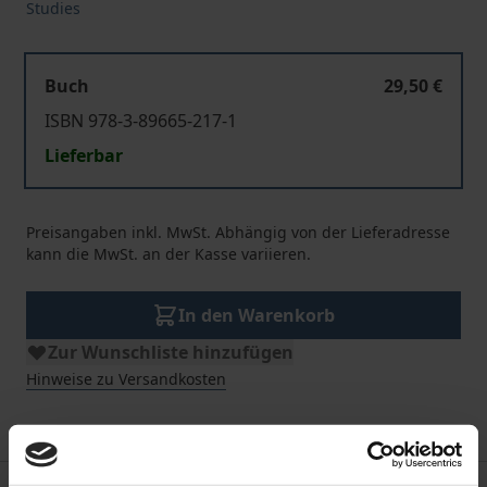
Studies
Buch
29,50 €
ISBN 978-3-89665-217-1
Lieferbar
Preisangaben inkl. MwSt. Abhängig von der Lieferadresse
kann die MwSt. an der Kasse variieren.
In den Warenkorb
Zur Wunschliste hinzufügen
Hinweise zu Versandkosten