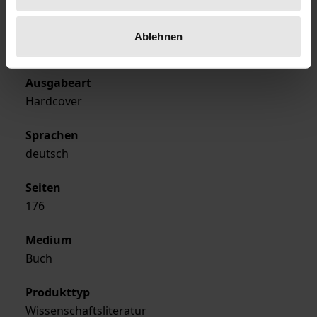
Verlag
Ablehnen
Academia
Ausgabeart
Hardcover
Sprachen
deutsch
Seiten
176
Medium
Buch
Produkttyp
Wissenschaftsliteratur