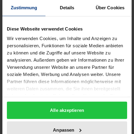
Bibliografische Angaben
Zustimmung
Details
Über Cookies
Auflage
Diese Webseite verwendet Cookies
2
Wir verwenden Cookies, um Inhalte und Anzeigen zu
ISBN
personalisieren, Funktionen für soziale Medien anbieten
978-3-89665-217-1
zu können und die Zugriffe auf unsere Website zu
analysieren. Außerdem geben wir Informationen zu Ihrer
Untertitel
Verwendung unserer Website an unsere Partner für
Reprint of the first edition from 1897. Mit einem
soziale Medien, Werbung und Analysen weiter. Unsere
neuen Vorwort von Walter Burkert und einer
Partner führen diese Informationen möglicherweise mit
revidierten Bibliographie von Daniela de Cecco
weiteren Daten zusammen, die Sie ihnen bereitgestellt
haben oder die sie im Rahmen Ihrer Nutzung der Dienste
Erscheinungsdatum
gesammelt haben.
30.06.2003
Alle akzeptieren
Erscheinungsjahr
Anpassen
2003