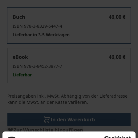
Partners for Stability
Buch
46,00 €
ISBN 978-3-8329-6447-4
Lieferbar in 3-5 Werktagen
Partners for Stability
eBook
46,00 €
ISBN 978-3-8452-3877-7
Lieferbar
Preisangaben inkl. MwSt. Abhängig von der Lieferadresse
kann die MwSt. an der Kasse variieren.
In den Warenkorb
Zur Wunschliste hinzufügen
Hinweise zu Versandkosten