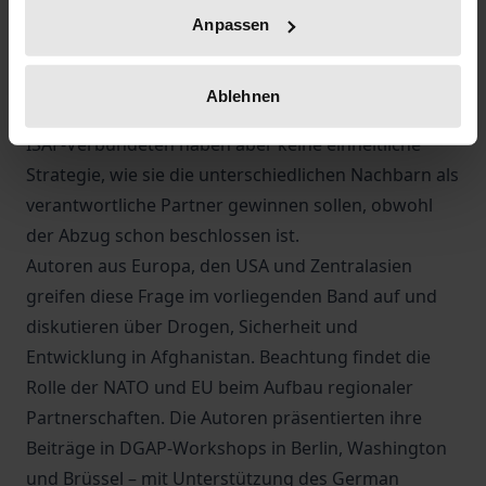
Rückzugsgebiet der Taliban – ist gleichzeitig Partner
Anpassen
Afghanistans und Ursache seiner Probleme. Der
regionale Ansatz ist ein wesentliches Element jeder
Ablehnen
Zukunftsvision für den Hindukusch. Die USA und die
ISAF-Verbündeten haben aber keine einheitliche
Strategie, wie sie die unterschiedlichen Nachbarn als
verantwortliche Partner gewinnen sollen, obwohl
der Abzug schon beschlossen ist.
Autoren aus Europa, den USA und Zentralasien
greifen diese Frage im vorliegenden Band auf und
diskutieren über Drogen, Sicherheit und
Entwicklung in Afghanistan. Beachtung findet die
Rolle der NATO und EU beim Aufbau regionaler
Partnerschaften. Die Autoren präsentierten ihre
Beiträge in DGAP-Workshops in Berlin, Washington
und Brüssel – mit Unterstützung des German