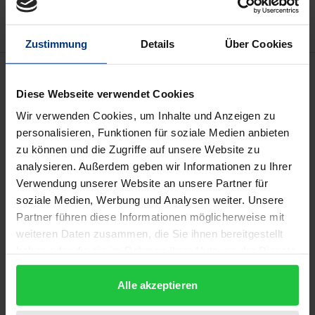
Zustimmung
Details
Über Cookies
Beschreibung
Diese Webseite verwendet Cookies
Die Nachbarn Afghanistans müssen in den Aufbau
Wir verwenden Cookies, um Inhalte und Anzeigen zu
des Landes eingebunden werden – und der Westen
personalisieren, Funktionen für soziale Medien anbieten
zu können und die Zugriffe auf unsere Website zu
weiß nicht, wie. Iran, China, Tadschikistan, aber auch
analysieren. Außerdem geben wir Informationen zu Ihrer
Russland und Indien haben vielfältige Interessen in
Verwendung unserer Website an unsere Partner für
dem Krisenland. Sie positionieren sich für die Zeit
soziale Medien, Werbung und Analysen weiter. Unsere
nach dem Ende der westlichen Präsenz.
Partner führen diese Informationen möglicherweise mit
Grenzübergreifende Herausforderungen wie das
weiteren Daten zusammen, die Sie ihnen bereitgestellt
Drogenproblem oder der Islamismus, aber auch der
haben oder die sie im Rahmen Ihrer Nutzung der Dienste
gesammelt haben.
Ressourcenreichtum des Landes verknüpfen das
Alle akzeptieren
Schicksal Afghanistans mit dem seiner
Nachbarstaaten. Vor allem Pakistan –