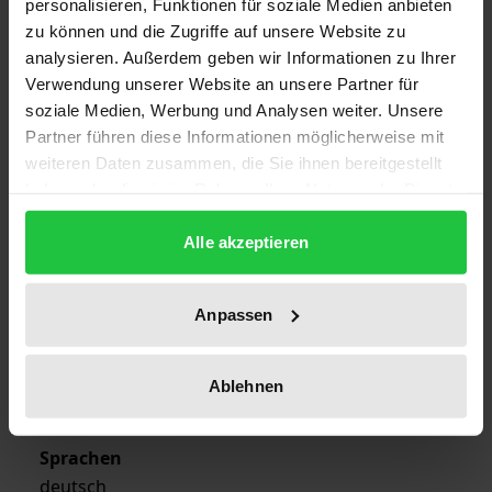
personalisieren, Funktionen für soziale Medien anbieten
zu können und die Zugriffe auf unsere Website zu
ISBN
analysieren. Außerdem geben wir Informationen zu Ihrer
978-3-7890-8960-2
Verwendung unserer Website an unsere Partner für
soziale Medien, Werbung und Analysen weiter. Unsere
Erscheinungsdatum
Partner führen diese Informationen möglicherweise mit
01.02.2000
weiteren Daten zusammen, die Sie ihnen bereitgestellt
haben oder die sie im Rahmen Ihrer Nutzung der Dienste
Erscheinungsjahr
gesammelt haben.
2000
Alle akzeptieren
Verlag
Anpassen
Nomos
Ausgabeart
Ablehnen
Softcover
Sprachen
deutsch