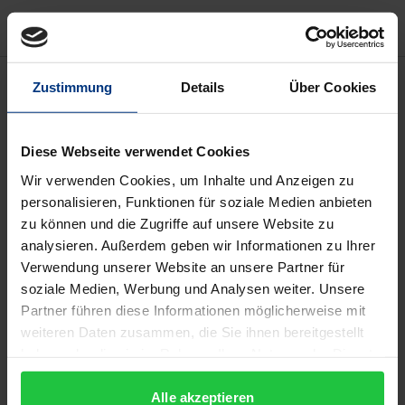
Beschreibung
Zustimmung
Details
Über Cookies
Der vorliegende Band umfasst ausgewählte Beiträge
Diese Webseite verwendet Cookies
der internationalen interdisziplinären Roundtable-
Wir verwenden Cookies, um Inhalte und Anzeigen zu
Konferenz "The Percetions of China: Images of a
personalisieren, Funktionen für soziale Medien anbieten
Global Player", die im März 2006 in Hongkong
zu können und die Zugriffe auf unsere Website zu
stattfand. Die Beiträge befassen sich in vier
analysieren. Außerdem geben wir Informationen zu Ihrer
Schwerpunktbereichen "Wirtschaft" (Economics),
Verwendung unserer Website an unsere Partner für
"Politik" (Political Science), "Recht" (Law Studies) und
soziale Medien, Werbung und Analysen weiter. Unsere
"Kultur" (Cultural Studies) mit den unterschiedlichen
Partner führen diese Informationen möglicherweise mit
weiteren Daten zusammen, die Sie ihnen bereitgestellt
Bildern und Wahrnehmungen von China in
haben oder die sie im Rahmen Ihrer Nutzung der Dienste
Geschichte und Gegenwart. Sie analysieren hierbei
gesammelt haben.
die "Macht der Bilder" (Images) sowohl aus der
Alle akzeptieren