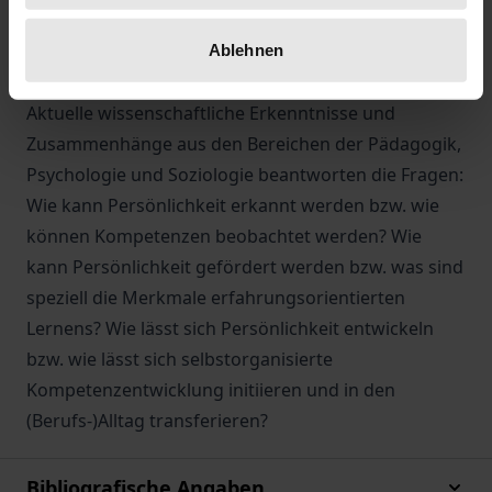
beim Teilnehmer eine selbstorganisierte
Kompetenzentwicklung zu initiieren und diese
Ablehnen
authentisch in den (Berufs-)Alltag zu transferieren.
Aktuelle wissenschaftliche Erkenntnisse und
Zusammenhänge aus den Bereichen der Pädagogik,
Psychologie und Soziologie beantworten die Fragen:
Wie kann Persönlichkeit erkannt werden bzw. wie
können Kompetenzen beobachtet werden? Wie
kann Persönlichkeit gefördert werden bzw. was sind
speziell die Merkmale erfahrungsorientierten
Lernens? Wie lässt sich Persönlichkeit entwickeln
bzw. wie lässt sich selbstorganisierte
Kompetenzentwicklung initiieren und in den
(Berufs-)Alltag transferieren?
Bibliografische Angaben