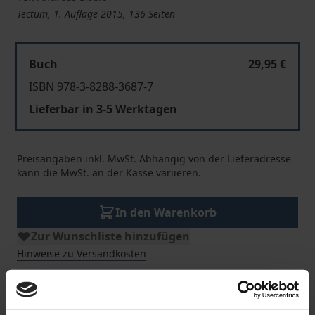
Tectum, 1. Auflage 2015, 136 Seiten
Buch
29,95 €
ISBN 978-3-8288-3687-7
Lieferbar in 3-5 Werktagen
Preisangaben inkl. MwSt. Abhängig von der Lieferadresse
kann die MwSt. an der Kasse variieren.
In den Warenkorb
Zur Wunschliste hinzufügen
Hinweise zu Versandkosten