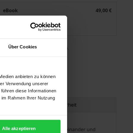
erson - Miteinander - Kirche
eBook
49,00 €
ISBN 978-3-495-81337-9
Lieferbar
Über Cookies
 die MwSt. an der Kasse variieren.
gen
 Medien anbieten zu können
hrer Verwendung unserer
 führen diese Informationen
ie im Rahmen Ihrer Nutzung
Produktsicherheit
Alle akzeptieren
ie Einheit des Miteinanders zueinander und