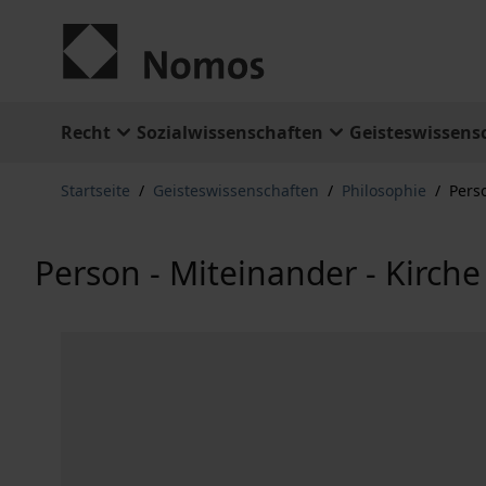
Zum Inhalt springen
Recht
Sozialwissenschaften
Geisteswissens
Startseite
/
Geisteswissenschaften
/
Philosophie
/
Pers
Person - Miteinander - Kirche