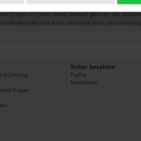
ie philosophische Soziologie ist der Versuch Bernhard Wel
ese Fragen zu finden. Dieser Entwurf geht von der einzelnen
en Miteinanderseins ernst und findet darin zum Unbedingt
Sicher bezahlen
und Zahlung
PayPal
Kreditkarte
tellte Fragen
gen