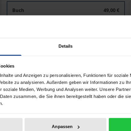
Person - Miteinander - Kirche
P
Buch
49,00 €
ISBN 978-3-495-48931-4
Lieferbar
Details
Preisangaben inkl. MwSt. Abhängig von der Lieferadresse kann
In den Warenkorb
Zur Wunschliste hinzufü
Cookies
Hinweise zu Versandkosten
nhalte und Anzeigen zu personalisieren, Funktionen für soziale
Website zu analysieren. Außerdem geben wir Informationen zu I
r soziale Medien, Werbung und Analysen weiter. Unsere Partner
 Daten zusammen, die Sie ihnen bereitgestellt haben oder die s
Bibliografische Angaben
n.
Anpassen
haft, wie verhalten sich die Freiheit des Einzelnen und d