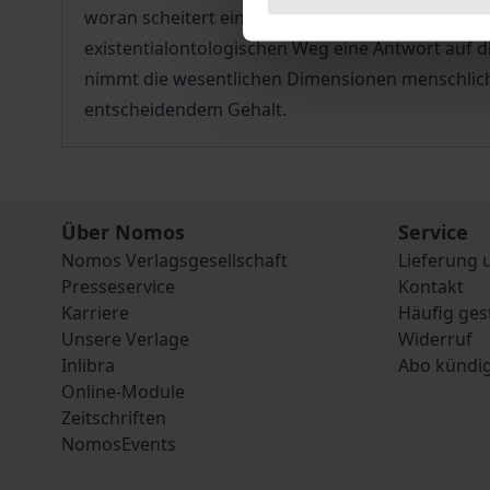
woran scheitert eine Gesellschaft eigentlich? D
existentialontologischen Weg eine Antwort auf di
nimmt die wesentlichen Dimensionen menschlich
entscheidendem Gehalt.
Über Nomos
Service
Nomos Verlagsgesellschaft
Lieferung 
Presseservice
Kontakt
Karriere
Häufig ges
Unsere Verlage
Widerruf
Inlibra
Abo kündi
Online-Module
Zeitschriften
NomosEvents