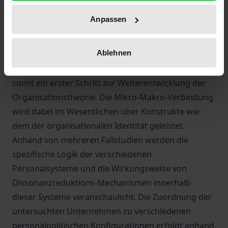
zurückgegriffen und dessen Überlegungen durch
Anpassen
Einsichten aus der neueren theoretischen und
empirischen Literatur ergänzt. In Ansätzen erfolgt
Ablehnen
ein Bezug der Theorie der kognitiven Dissonanz von
der subjektiven Ebene auf eine kollektive Ebene und
somit ein erster Schritt zur Weiterentwicklung der
Organisationstheorie. Die Mikro-Makro-Verbindung
wird dabei im Wesentlichen über Konstrukte wie
dem der organisationalen Identität geleistet.
Anhand von mehreren Fallstudien werden die
spezifische Logik der verschiedenen
Personalsysteme und die Wirkungsweise von
Dissonanzreduktions-Mechanismen innerhalb
dieser Systeme veranschaulicht. Die Zuordnung der
untersuchten Unternehmen zu verschiedenen
personalpolitischen Konfigurationen erfolgt anhand