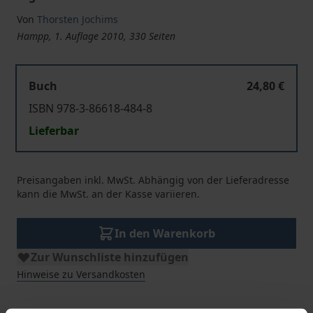
Von
Thorsten Jochims
Hampp, 1. Auflage 2010, 330 Seiten
Buch
24,80 €
ISBN 978-3-86618-484-8
Lieferbar
Preisangaben inkl. MwSt. Abhängig von der Lieferadresse
kann die MwSt. an der Kasse variieren.
In den Warenkorb
Zur Wunschliste hinzufügen
Hinweise zu Versandkosten