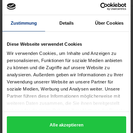
Beschreibung
Zustimmung
Details
Über Cookies
Die Herausbildung der Personalpolitik in
Unternehmen vollzieht sich zumeist in der
Diese Webseite verwendet Cookies
Auseinandersetzung verschiedener
Wir verwenden Cookies, um Inhalte und Anzeigen zu
Interessenträger. Als Ausgangspunkt der
personalisieren, Funktionen für soziale Medien anbieten
Untersuchung dient die Frage, wie Unternehmen
zu können und die Zugriffe auf unsere Website zu
auf Veränderungsimpulse reagieren, die geeignet
analysieren. Außerdem geben wir Informationen zu Ihrer
sind, die Grundlagen der jeweiligen Personalpolitik
Verwendung unserer Website an unsere Partner für
soziale Medien, Werbung und Analysen weiter. Unsere
zu verändern. Aufbauend auf der Theorie der
Partner führen diese Informationen möglicherweise mit
Handlungsentlastung wird als weiteres
weiteren Daten zusammen, die Sie ihnen bereitgestellt
Analyseinstrument das Konzept der
haben oder die sie im Rahmen Ihrer Nutzung der Dienste
‘Organisationalen Dissonanz’ entwickelt. Bei der
gesammelt haben.
Ausarbeitung der ‘Organisationalen Dissonanz’ wird
Alle akzeptieren
auf die klassischen Arbeiten von Festinger