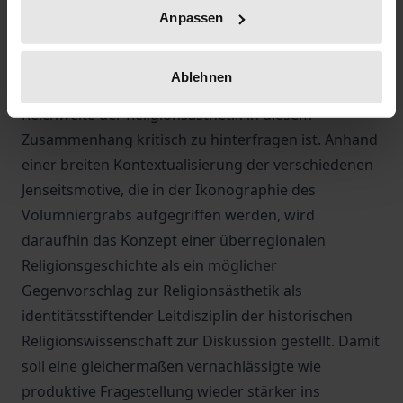
für die systematische Religionswissenschaft
Anpassen
ausgemacht worden sind und dort zum Ruf nach
einer neuen Leitdisziplin geführt haben;
Ablehnen
andererseits zeigt sich jedoch auch, dass die
Reichweite der Religionsästhetik in diesem
Zusammenhang kritisch zu hinterfragen ist. Anhand
einer breiten Kontextualisierung der verschiedenen
Jenseitsmotive, die in der Ikonographie des
Volumniergrabs aufgegriffen werden, wird
daraufhin das Konzept einer überregionalen
Religionsgeschichte als ein möglicher
Gegenvorschlag zur Religionsästhetik als
identitätsstiftender Leitdisziplin der historischen
Religionswissenschaft zur Diskussion gestellt. Damit
soll eine gleichermaßen vernachlässigte wie
produktive Fragestellung wieder stärker ins