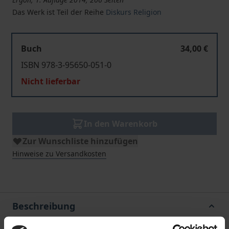
Das Werk ist Teil der Reihe
Diskurs Religion
Buch
34,00 €
ISBN 978-3-95650-051-0
Nicht lieferbar
In den Warenkorb
Zur Wunschliste hinzufügen
Hinweise zu Versandkosten
Beschreibung