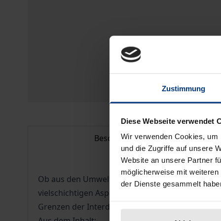
Zustimmung
Diese Webseite verwendet 
Wir verwenden Cookies, um I
Beschreibung
und die Zugriffe auf unsere 
Website an unsere Partner fü
möglicherweise mit weiteren
Ob aus den Umweltwissenschaften eine eigene Wi
der Dienste gesammelt habe
vielschichtigen Aspekte aufeinandertreffen, ver
Grenzen der Interdisziplinarität sowie wichtigen 
Aus dem Inhalt: