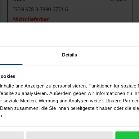
ISBN 978-3-7890-6771-6
Nicht lieferbar
In den Warenkorb
Zur Wunschliste hinzufü
Details
Hinweise zu Versandkosten
Cookies
nhalte und Anzeigen zu personalisieren, Funktionen für soziale
Bibliografische Angaben
Website zu analysieren. Außerdem geben wir Informationen zu I
r soziale Medien, Werbung und Analysen weiter. Unsere Partner
 Daten zusammen, die Sie ihnen bereitgestellt haben oder die s
ssenschaftsdisziplin wird, ist noch nicht absehbar. Was 
n.
deutlicht dieser Sammelband mit Beiträgen zu den sozialwi
Einzelfragen.