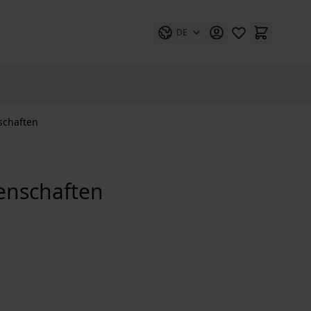
DE
schaften
enschaften