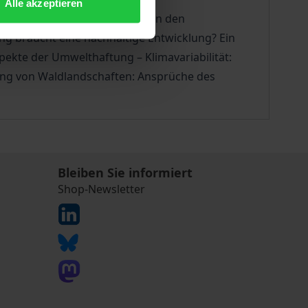
Alle akzeptieren
eitens – Interdisziplinarität in den
 braucht eine nachhaltige Entwicklung? Ein
ekte der Umwelthaftung – Klimavariabilität:
lung von Waldlandschaften: Ansprüche des
Bleiben Sie informiert
Shop-Newsletter