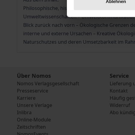
Ablehnen
Philosophische, historische und theoretische Gru
Umweltwissenschaften – Umweltkommunikation: e
Blick zurück nach vorn – Ökologische Grenzen d
interne und externe Ursachen – Kreative Ökolog
Naturschutzes und deren Umsetzbarkeit im Rah
Über Nomos
Service
Nomos Verlagsgesellschaft
Lieferung 
Presseservice
Kontakt
Karriere
Häufig ges
Unsere Verlage
Widerruf
Inlibra
Abo kündi
Online-Module
Zeitschriften
NomosEvents