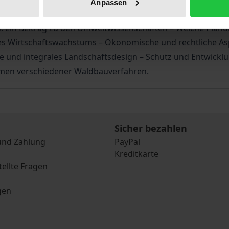
Anpassen
ndlagen – Einsichten zum Problem des interdisziplinären Arb
in Beitrag zu den Umweltwissenschaften – Welche Planung
es Wirtschaftswachstums – Ökonomische und rechtliche Asp
ie und integrales Landschaftsdesign – Schutz und Entwick
men verschiedener Waldbauverfahren.
Sicher bezahlen
und Zahlung
PayPal
Kreditkarte
tellte Fragen
gen