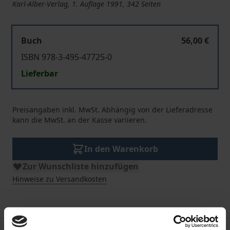
Karl-Alber-Verlag, 1. Auflage 1991, 342 Seiten
Buch
56,00 €
ISBN 978-3-495-47725-0
Lieferbar
Preisangaben inkl. MwSt. Abhängig von der Lieferadresse
kann die MwSt. an der Kasse variieren.
In den Warenkorb
Zur Wunschliste hinzufügen
Hinweise zu Versandkosten