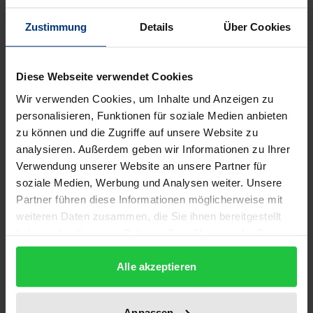
Bibliografische Angaben
Zustimmung
Details
Über Cookies
Auflage
1
Diese Webseite verwendet Cookies
Wir verwenden Cookies, um Inhalte und Anzeigen zu
ISBN
personalisieren, Funktionen für soziale Medien anbieten
978-3-495-47725-0
zu können und die Zugriffe auf unsere Website zu
analysieren. Außerdem geben wir Informationen zu Ihrer
Untertitel
Verwendung unserer Website an unsere Partner für
Beiträge zur neueren Husserl-Forschung
soziale Medien, Werbung und Analysen weiter. Unsere
Partner führen diese Informationen möglicherweise mit
Erscheinungsdatum
weiteren Daten zusammen, die Sie ihnen bereitgestellt
22.11.2022
haben oder die sie im Rahmen Ihrer Nutzung der Dienste
gesammelt haben.
Erscheinungsjahr
Alle akzeptieren
2022
Verlag
Anpassen