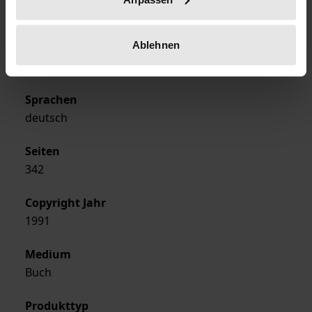
Karl-Alber-Verlag
Ablehnen
Ausgabeart
Softcover
Sprachen
deutsch
Seiten
342
Copyright Jahr
1991
Medium
Buch
Produkttyp