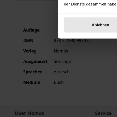
der Dienste gesammelt habe
Bibliografische Anga
Ablehnen
Auflage
1
ISBN
978-3-7890-9970-0
Verlag
Nomos
Ausgabeart
Sonstige
Sprachen
deutsch
Medium
Buch
Über Nomos
Service