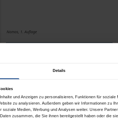
Nomos, 1. Auflage
Buch
14,32 €
ISBN 978-3-7890-9970-0
Nicht lieferbar
Details
Cookies
In den Warenkorb
Zur Wunschliste hinzufü
nhalte und Anzeigen zu personalisieren, Funktionen für soziale
Hinweise zu Versandkosten
Website zu analysieren. Außerdem geben wir Informationen zu I
r soziale Medien, Werbung und Analysen weiter. Unsere Partner
 Daten zusammen, die Sie ihnen bereitgestellt haben oder die s