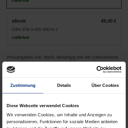
Lieferbar
Phänomenologie des Pop
eBook
49,00 €
ISBN 978-3-495-99016-2
Lieferbar
Preisangaben inkl. MwSt. Abhängig von der Lieferadresse
kann die MwSt. an der Kasse variieren.
In den Warenkorb
Zustimmung
Details
Über Cookies
Zur Wunschliste hinzufügen
Hinweise zu Versandkosten
Diese Webseite verwendet Cookies
Wir verwenden Cookies, um Inhalte und Anzeigen zu
personalisieren, Funktionen für soziale Medien anbieten
Beschreibung