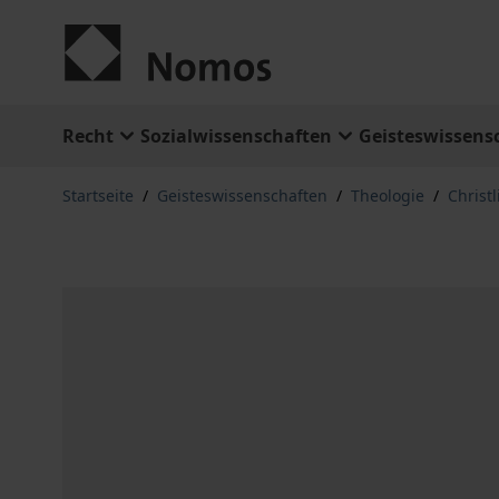
Zum Inhalt springen
Recht
Sozialwissenschaften
Geisteswissens
Startseite
/
Geisteswissenschaften
/
Theologie
/
Christ