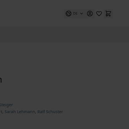
DE
n
Steiger
rt
,
Sarah Lehmann
,
Ralf Schuster