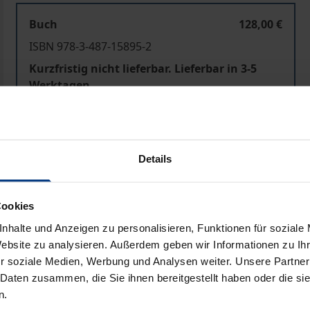
Buch
128,00 €
ISBN 978-3-487-15895-2
Kurzfristig nicht lieferbar. Lieferbar in 3-5
Werktagen
Preisangaben inkl. MwSt. Abhängig von der Lieferadresse kann
Details
In den Warenkorb
Zur Wunschliste hinzufü
Hinweise zu Versandkosten
Cookies
nhalte und Anzeigen zu personalisieren, Funktionen für soziale
Website zu analysieren. Außerdem geben wir Informationen zu I
r soziale Medien, Werbung und Analysen weiter. Unsere Partner
Bibliografische Angaben
 Daten zusammen, die Sie ihnen bereitgestellt haben oder die s
n.