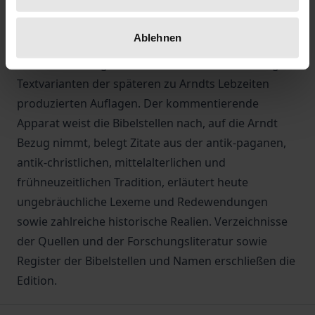
Vorgelegt wird nun eine kritische, kommentierte
Edition des zweiten Buchs der BWC. Der textkritische
Ablehnen
Apparat dokumentiert die komplexe Entstehungs-
und Redaktionsgeschichte des Werkes und belegt
Textvarianten der späteren zu Arndts Lebzeiten
produzierten Auflagen. Der kommentierende
Apparat weist die Bibelstellen nach, auf die Arndt
Bezug nimmt, belegt Zitate aus der antik-paganen,
antik-christlichen, mittelalterlichen und
frühneuzeitlichen Tradition, erläutert heute
ungebräuchliche Lexeme und Redewendungen
sowie zahlreiche historische Realien. Verzeichnisse
der Quellen und der Forschungsliteratur sowie
Register der Bibelstellen und Namen erschließen die
Edition.