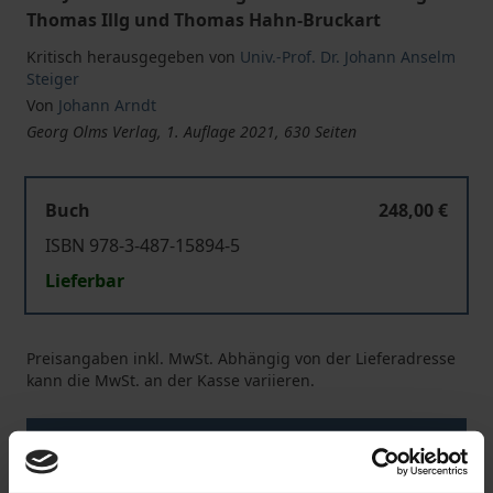
Thomas Illg und Thomas Hahn-Bruckart
Kritisch herausgegeben von
Univ.-Prof. Dr. Johann Anselm
Steiger
Von
Johann Arndt
Georg Olms Verlag, 1. Auflage 2021, 630 Seiten
Buch
248,00 €
ISBN 978-3-487-15894-5
Lieferbar
Preisangaben inkl. MwSt. Abhängig von der Lieferadresse
kann die MwSt. an der Kasse variieren.
In den Warenkorb
Zur Wunschliste hinzufügen