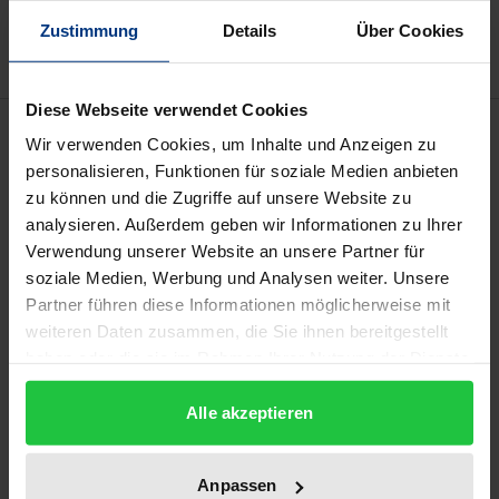
Hinweise zu Versandkosten
Zustimmung
Details
Über Cookies
Diese Webseite verwendet Cookies
Beschreibung
Wir verwenden Cookies, um Inhalte und Anzeigen zu
personalisieren, Funktionen für soziale Medien anbieten
Johann Arndt (1555–1621) gilt als einer der
zu können und die Zugriffe auf unsere Website zu
wichtigsten und profiliertesten protestantischen
analysieren. Außerdem geben wir Informationen zu Ihrer
Verwendung unserer Website an unsere Partner für
Theologen der Frühen Neuzeit. Arndts mit Abstand
soziale Medien, Werbung und Analysen weiter. Unsere
erfolgreichste Schrift sind die "Vier Bücher von
Partner führen diese Informationen möglicherweise mit
wahrem Christentum" (BWC), dessen erste
weiteren Daten zusammen, die Sie ihnen bereitgestellt
Gesamtausgabe 1610 publiziert wurde. Das Werk
haben oder die sie im Rahmen Ihrer Nutzung der Dienste
erfuhr Hunderte von Neuauflagen sowie
gesammelt haben.
Übersetzungen in zahlreiche europäische und
Alle akzeptieren
außereuropäische Sprachen und zeitigte eine
enorme internationale, ja globale Wirkung.
Anpassen