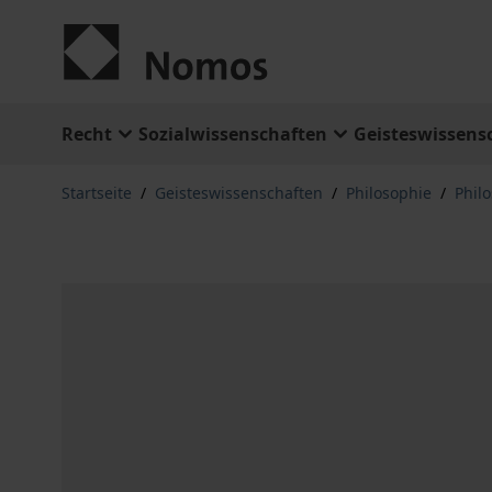
Zum Inhalt springen
Recht
Sozialwissenschaften
Geisteswissens
Startseite
/
Geisteswissenschaften
/
Philosophie
/
Phil