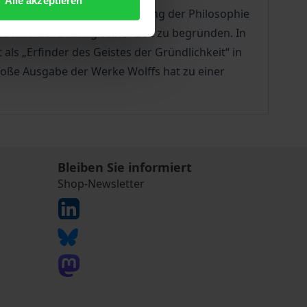
Alle akzeptieren
chaufklärung. Unter der Leitung der Philosophie
tand der Bildung seiner Zeit zu begründen. In
ls „Erfinder des Geistes der Gründlichkeit“ in
roße Ausgabe der Werke Wolffs hat zu einer
Bleiben Sie informiert
Shop-Newsletter