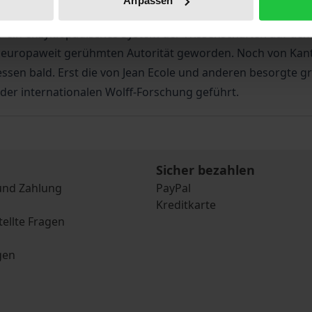
Anpassen
utendste und wirkungsmächtigste Philosoph der Früh- und Ho
ein enzyklopädisches System der Wissenschaften auf dem S
r europaweit gerühmten Autorität geworden. Noch von Kant a
ssen bald. Erst die von Jean Ecole und anderen besorgte g
er internationalen Wolff-Forschung geführt.
Sicher bezahlen
und Zahlung
PayPal
Kreditkarte
tellte Fragen
gen