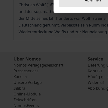
Ablehnen
Christian Wolff (1679 – 1754) gilt als der bede
und der sog. mathematischen Methode suchte er 
der Mitte seines Jahrhunderts war Wolff zu eine
Deutschland gerühmt, verblasste sein Ruhm inde
Wiederentdeckung Wolffs und zur Neubelebung d
Über Nomos
Service
Nomos Verlagsgesellschaft
Lieferung 
Presseservice
Kontakt
Karriere
Häufig ges
Unsere Verlage
Widerruf
Inlibra
Abo kündi
Online-Module
Zeitschriften
NomosEvents