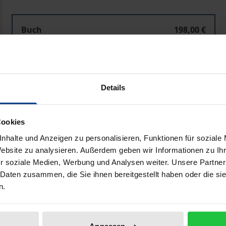
Buch
198,00 €
ISBN 978-3-487-14204-3
Lieferbar
Details
Preisangaben inkl. MwSt. Abhängig von der Lieferadresse kann
Cookies
In den Warenkorb
Zur Wunschliste hinzufü
nhalte und Anzeigen zu personalisieren, Funktionen für soziale
Hinweise zu Versandkosten
Website zu analysieren. Außerdem geben wir Informationen zu I
r soziale Medien, Werbung und Analysen weiter. Unsere Partner
 Daten zusammen, die Sie ihnen bereitgestellt haben oder die s
n.
Bibliografische Angaben