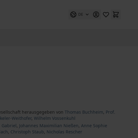
DE
esellschaft herausgegeben von
Thomas Buchheim
,
Prof.
keler-Weithofer
,
Wilhelm Vossenkuhl
 Gabriel
,
Johannes Maximilian Nießen
,
Anne Sophie
lach
,
Christoph Staub
,
Nicholas Rescher