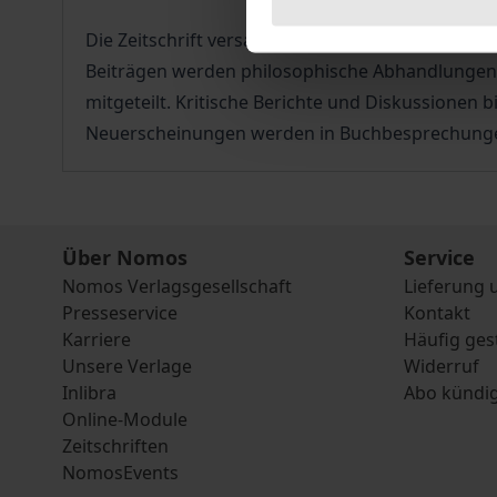
Die Zeitschrift versammelt Philosophen und Wis
Beiträgen werden philosophische Abhandlungen 
mitgeteilt. Kritische Berichte und Diskussionen
Neuerscheinungen werden in Buchbesprechungen v
Über Nomos
Service
Nomos Verlagsgesellschaft
Lieferung 
Presseservice
Kontakt
Karriere
Häufig ges
Unsere Verlage
Widerruf
Inlibra
Abo kündi
Online-Module
Zeitschriften
NomosEvents