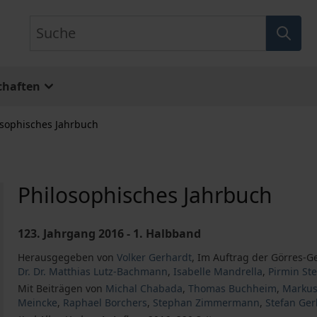
Suche
chaften
osophisches Jahrbuch
Philosophisches Jahrbuch
123. Jahrgang 2016 - 1. Halbband
Herausgegeben von
Volker Gerhardt
,
Im Auftrag der Görres-G
Dr. Dr. Matthias Lutz-Bachmann
,
Isabelle Mandrella
,
Pirmin Ste
Mit Beiträgen von
Michal Chabada
,
Thomas Buchheim
,
Markus
Meincke
,
Raphael Borchers
,
Stephan Zimmermann
,
Stefan Ger