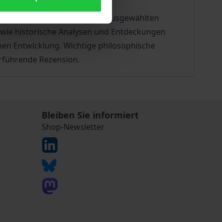
rschungsprogramm. In streng ausgewählten
owie historische Analysen und Entdeckungen
chen Entwicklung. Wichtige philosophische
erführende Rezension.
Bleiben Sie informiert
Shop-Newsletter