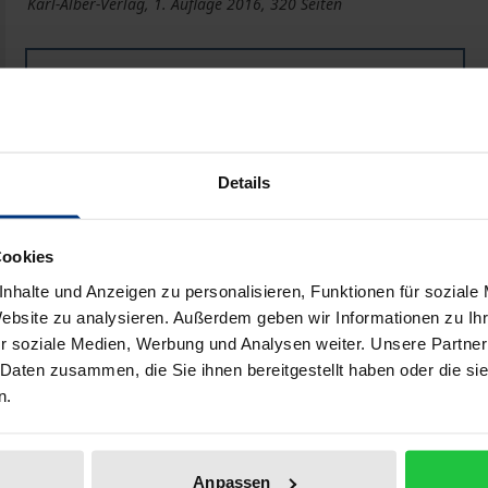
Karl-Alber-Verlag, 1. Auflage 2016, 320 Seiten
Buch
39,00 €
ISBN 978-3-495-45095-6
Lieferbar
Details
Preisangaben inkl. MwSt. Abhängig von der Lieferadresse kann
Cookies
In den Warenkorb
Zur Wunschliste hinzufü
nhalte und Anzeigen zu personalisieren, Funktionen für soziale
Website zu analysieren. Außerdem geben wir Informationen zu I
Hinweise zu Versandkosten
r soziale Medien, Werbung und Analysen weiter. Unsere Partner
 Daten zusammen, die Sie ihnen bereitgestellt haben oder die s
n.
Bibliografische Angaben
Anpassen