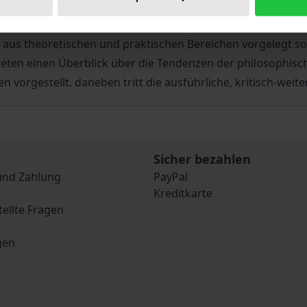
senschaftler um ein breitgefächertes, anspruchsvolles Fo
aus theoretischen und praktischen Bereichen vorgelegt s
 bieten einen Überblick über die Tendenzen der philosophis
orgestellt. daneben tritt die ausführliche, kritisch-weit
Sicher bezahlen
und Zahlung
PayPal
Kreditkarte
tellte Fragen
gen