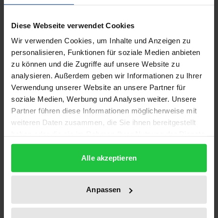
Universitätsphilosophie verweigert die Antwort.
Diese Webseite verwendet Cookies
Anders das antike Philosophieren: Es wirkt ganz aus
der Frage nach der richtigen Lebensform und
Wir verwenden Cookies, um Inhalte und Anzeigen zu
personalisieren, Funktionen für soziale Medien anbieten
konzipiert ausgerechnet den Philosophen als
zu können und die Zugriffe auf unsere Website zu
denjenigen Menschen, der erkennt, worin das
analysieren. Außerdem geben wir Informationen zu Ihrer
Gelingen des Lebens besteht, und imstande ist, ein
Verwendung unserer Website an unsere Partner für
gelingendes Leben zu realisieren. In einer
soziale Medien, Werbung und Analysen weiter. Unsere
detaillierten und umfassenden Interpretation zeigt
Partner führen diese Informationen möglicherweise mit
Alexander Wiehart, dass wir von Platon am besten
weiteren Daten zusammen, die Sie ihnen bereitgestellt
haben oder die sie im Rahmen Ihrer Nutzung der Dienste
lernen können, die längst vergessene Frage nach
gesammelt haben.
dem Philosophen wiederzubeleben. Dabei wird
Alle akzeptieren
sichtbar, welche Kompetenzen, Inspirationen und
Charaktereigenschaften wie zusammenwirken
müssen, damit sich der Mensch zum philosophos
Anpassen
entfalten kann. Moralphilosophie im Gefolge Kants,
Erwartungen an eine Lebenstechnik und religiöse