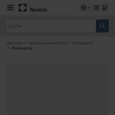
Zum Inhalt springen
Suche
Startseite
/
Geisteswissenschaften
/
Philosophie
/
Philosophos