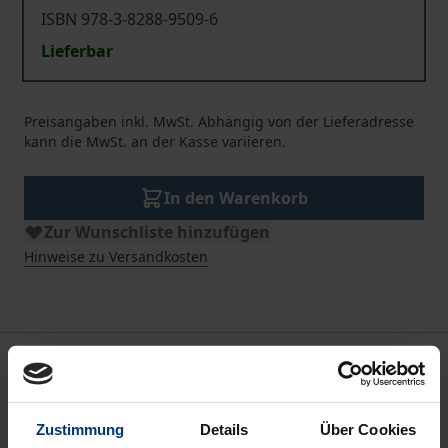
ISBN 978-3-8288-9509-6
Lieferbar
Preisangaben inkl. MwSt. Abhängig von der Lieferadresse
kann die MwSt. an der Kasse variieren.
In den Warenkorb
Zur Wunschliste hinzufügen
Hinweise zu Versandkosten
Beschreibung
Wie muss ich leben, damit mein Leben gelingt? Was
Zustimmung
Details
Über Cookies
für ein Mensch soll ich werden? Heutige