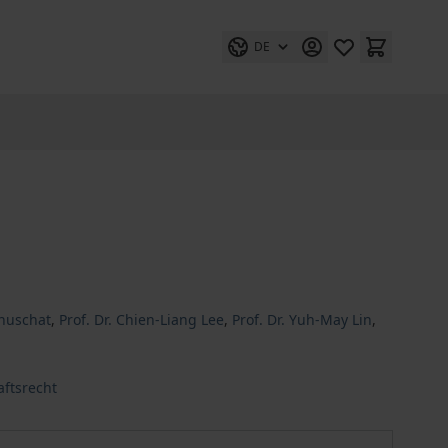
DE
nnuschat
,
Prof. Dr. Chien-Liang Lee
,
Prof. Dr. Yuh-May Lin
,
aftsrecht
Planung im Öffentlichen Wirtschaftsrecht