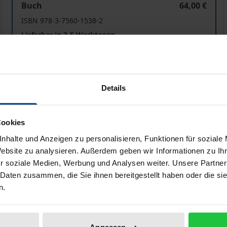
Buch
64,00 €
ISBN 978-3-7560-1538-2
Lieferbar in 3-5 Werktagen
Preisangaben inkl. MwSt. Abhängig von der Lieferadresse kann
Details
In den Warenkorb
Zur Wunschliste hinzufü
Hinweise zu Versandkosten
Cookies
nhalte und Anzeigen zu personalisieren, Funktionen für soziale
Website zu analysieren. Außerdem geben wir Informationen zu I
r soziale Medien, Werbung und Analysen weiter. Unsere Partner
liografische Angaben
Zusatzmaterial
 Daten zusammen, die Sie ihnen bereitgestellt haben oder die s
n.
in einer Zeit der Planung: Die Energiewende und die Gewäh
ng, den Aufbau von Infrastruktur für die Anlandung von LN