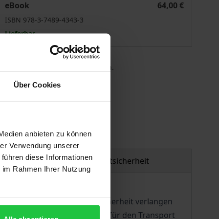
eBook
64,00 €
ISBN 978-3-7489-4343-3
Lieferbar
 die MwSt. an der Kasse variieren.
Über Cookies
gen
 Medien anbieten zu können
hrer Verwendung unserer
 führen diese Informationen
Produktsicherheit
ie im Rahmen Ihrer Nutzung
rleistung der Versorgungssicherheit verlangen
G, den Ausbau der Stromnetze für den Transport