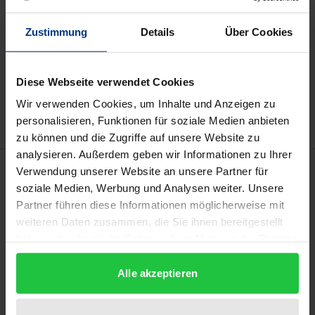
Zustimmung
Details
Über Cookies
In den Warenkorb
Zur Wunschliste hinzufügen
Diese Webseite verwendet Cookies
Hinweise zu Versandkosten
Wir verwenden Cookies, um Inhalte und Anzeigen zu
personalisieren, Funktionen für soziale Medien anbieten
zu können und die Zugriffe auf unsere Website zu
analysieren. Außerdem geben wir Informationen zu Ihrer
Bibliografische Angaben
Verwendung unserer Website an unsere Partner für
soziale Medien, Werbung und Analysen weiter. Unsere
Partner führen diese Informationen möglicherweise mit
Auflage
weiteren Daten zusammen, die Sie ihnen bereitgestellt
1
haben oder die sie im Rahmen Ihrer Nutzung der Dienste
gesammelt haben.
ISBN
Alle akzeptieren
978-3-7890-6479-1