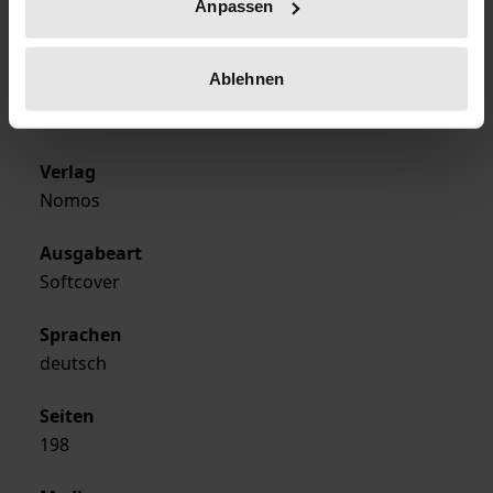
Anpassen
Erscheinungsdatum
27.03.2000
Ablehnen
Erscheinungsjahr
2000
Verlag
Nomos
Ausgabeart
Softcover
Sprachen
deutsch
Seiten
198