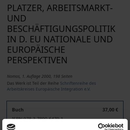
PLATZER, ARBEITSMARKT-
UND
BESCHÄFTIGUNGSPOLITIK
IN D. EU NATIONALE UND
EUROPÄISCHE
PERSPEKTIVEN
Nomos, 1. Auflage 2000, 198 Seiten
Das Werk ist Teil der Reihe
Schriftenreihe des
Arbeitskreises Europäische Integration e.V.
Buch
37,00 €
ISBN 978-3-7890-6479-1
Nicht lieferbar