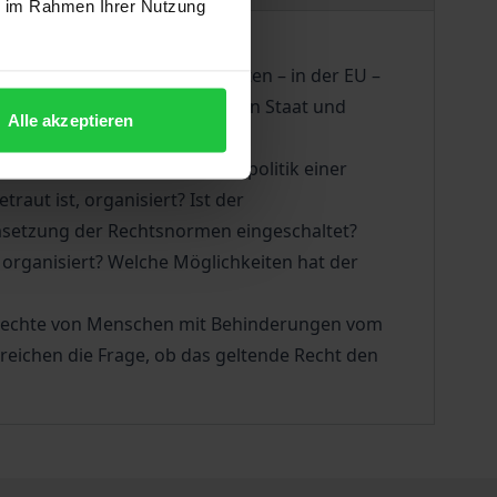
ie im Rahmen Ihrer Nutzung
taaten und Staatengemeinschaften – in der EU –
Menschen mit Behinderungen in Staat und
Alle akzeptieren
ie in Behindertenrecht und -politik einer
aut ist, organisiert? Ist der
e Umsetzung der Rechtsnormen eingeschaltet?
organisiert? Welche Möglichkeiten hat der
e Rechte von Menschen mit Behinderungen vom
ereichen die Frage, ob das geltende Recht den