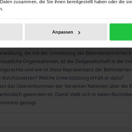
 Daten zusammen, die Sie ihnen bereitgestellt haben oder die s
n.
tlich institutionellen Strukturen dar, innerhalb derer in S
er Selbstbestimmung und gleichberechtigten Teilhabe von 
Anpassen
chendem Blickwinkel eine Vielzahl von Forschungsfragen, d
rwaltung, die mit der Umsetzung des Behindertenrechts betr
tstaatliche Organisationen, ist die Zivilgesellschaft in di
gsrechte und wie ist diese Repräsentanz der Behinderten 
e durchzusetzen? Welche Unterstützung erhält er dazu?
 dass das Übereinkommen der Vereinten Nationen über di
rbindlich geworden ist. Damit stellt sich in vielen Rechtsb
nkommens genügt.