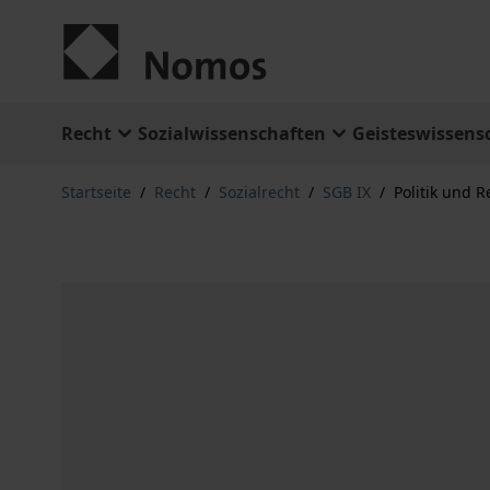
Zum Inhalt springen
Recht
Sozialwissenschaften
Geisteswissens
Startseite
/
Recht
/
Sozialrecht
/
SGB IX
/
Politik und 