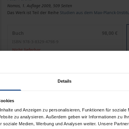
Nomos, 1. Auflage 2009, 509 Seiten
Das Werk ist Teil der Reihe
Studien aus dem Max-Planck-Institut
Politik und Recht für Menschen mit Behinderungen in 
Buch
98,00 €
ISBN 978-3-8329-4798-9
Nicht lieferbar
Preisangaben inkl. MwSt. Abhängig von der Lieferadresse kann
Details
Zur OpenAccess Version
Hinweise zu Versandkosten
Cookies
nhalte und Anzeigen zu personalisieren, Funktionen für soziale
Website zu analysieren. Außerdem geben wir Informationen zu I
r soziale Medien, Werbung und Analysen weiter. Unsere Partner
Bibliografische Angaben