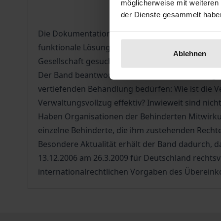
möglicherweise mit weiteren
der Dienste gesammelt habe
Die Dokumentation stellt die kulturellen und rech
funktionale Lösungen für die Gewährleistung d
Ablehnen
Gesellschaft gesucht und gefunden werden.
Der Band beantwortet insbesondere unter verglei
vertiefenden Behandlung bedürfen: Wie ist die Ve
Verwaltungsvollzug effektiv? Inwieweit sind nich
Haben Organisationen der Behinderten Mitwirkun
einzelne Behinderte, die ihm zustehenden Recht
Besondere Aktualität erhält der Band dadurch,
13.12.2006 am 26.3.2009 für Deutschland rechtsve
internationalrechtlichen Vorgaben des Überei