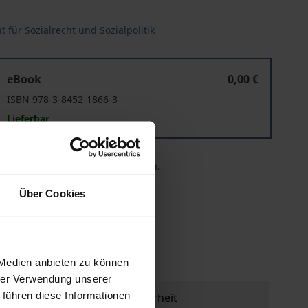
 für Sozialrecht und Sozialpolitik
Europa und Asien
Politik und Recht für Menschen mit Behinderungen in Euro
eBook
0,00 €
ISBN 978-3-8452-1866-3
Lieferbar
 die MwSt. an der Kasse variieren.
Über Cookies
 Medien anbieten zu können
hrer Verwendung unserer
 führen diese Informationen
Produktsicherheit