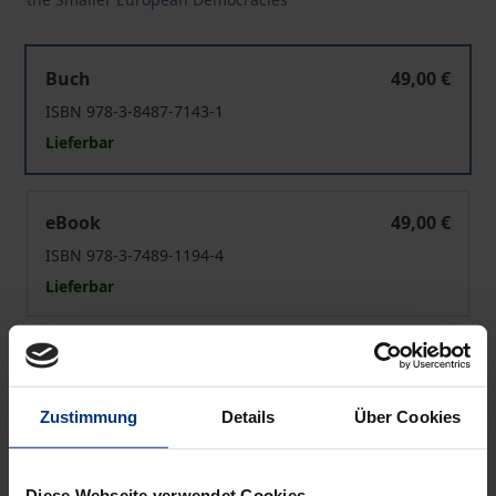
Politik von Unten
Buch
49,00 €
ISBN 978-3-8487-7143-1
Lieferbar
Politik von Unten
eBook
49,00 €
ISBN 978-3-7489-1194-4
Lieferbar
Preisangaben inkl. MwSt. Abhängig von der Lieferadresse
kann die MwSt. an der Kasse variieren.
Zustimmung
Details
Über Cookies
In den Warenkorb
Zur Wunschliste hinzufügen
Diese Webseite verwendet Cookies