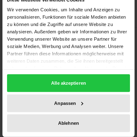
Hinweise zu Versandkosten
Wir verwenden Cookies, um Inhalte und Anzeigen zu
personalisieren, Funktionen für soziale Medien anbieten
zu können und die Zugriffe auf unsere Website zu
analysieren. Außerdem geben wir Informationen zu Ihrer
Beschreibung
Verwendung unserer Website an unsere Partner für
soziale Medien, Werbung und Analysen weiter. Unsere
Was macht das Phänomen „Populismus“ aus, und
Partner führen diese Informationen möglicherweise mit
weiteren Daten zusammen, die Sie ihnen bereitgestellt
wie hat es sich in den letzten Jahrzehnten
haben oder die sie im Rahmen Ihrer Nutzung der Dienste
entwickelt? Edward Weber geht diesen Fragen nach,
gesammelt haben.
basierend auf quantitativen Längsschnittanalysen
Alle akzeptieren
der drei Untersuchungsebenen: „Responsivität der
politischen Eliten“, „Populismus der Bürger“ und
Anpassen
„Populismus im Diskurs der Parteien“. Die Arbeit
stützt sich dabei auf Schweizer Daten, ist aber für
westeuropäische Länder generell relevant. Die
Ablehnen
Ergebnisse zeigen unter anderem: Populismus ist