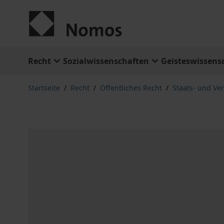
Zum Inhalt springen
Recht
Sozialwissenschaften
Geisteswissens
Startseite
/
Recht
/
Öffentliches Recht
/
Staats- und Ve