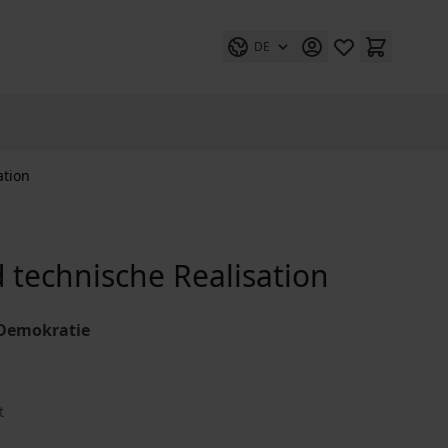
DE
ation
d technische Realisation
 Demokratie
t