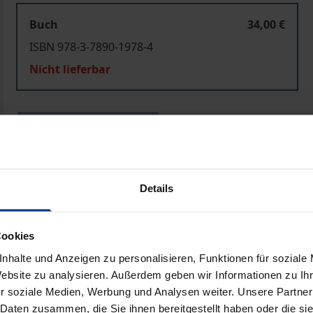
Buch
34,00 €
ISBN 978-3-7890-1978-4
Nicht lieferbar
In den Warenkorb
Zur Wunschliste hinzufü
Hinweise zu Versandkosten
Details
ben
Cookies
nhalte und Anzeigen zu personalisieren, Funktionen für soziale
Website zu analysieren. Außerdem geben wir Informationen zu I
r soziale Medien, Werbung und Analysen weiter. Unsere Partner
 Daten zusammen, die Sie ihnen bereitgestellt haben oder die s