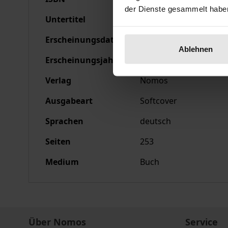
der Dienste gesammelt habe
Untertitel
Über die Expansion de
Erscheinungsdatum
02.05.1990
Ablehnen
Erscheinungsjahr
1990
Verlag
Nomos
Ausgabeart
Softcover
Sprachen
deutsch
Seiten
253
Medium
Buch
Über Nomos
Service