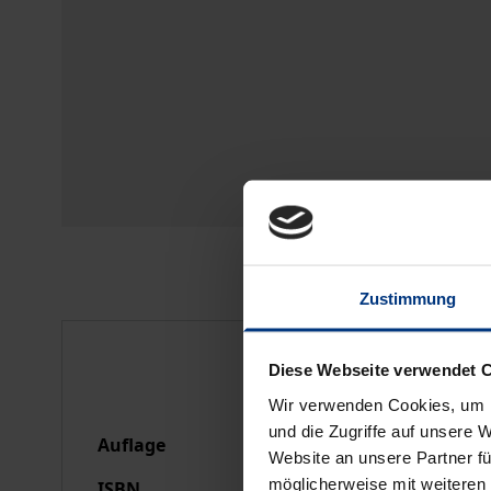
Zustimmung
Bibliografische Anga
Diese Webseite verwendet 
Wir verwenden Cookies, um I
und die Zugriffe auf unsere 
Auflage
1
Website an unsere Partner fü
möglicherweise mit weiteren
ISBN
978-3-7890-1978-4