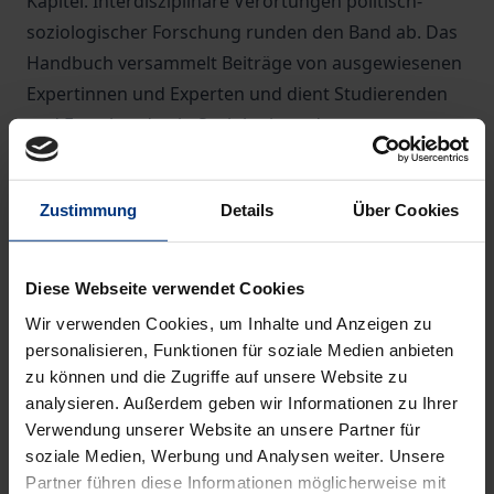
Kapitel. Interdisziplinäre Verortungen politisch-
soziologischer Forschung runden den Band ab. Das
Handbuch versammelt Beiträge von ausgewiesenen
Expertinnen und Experten und dient Studierenden
und Forschenden in Soziologie und
Politikwissenschaft als zuverlässiges
Nachschlagewerk.
Zustimmung
Details
Über Cookies
Mit Beiträgen von
Gert Albert | Andreas Anter | Kai Arzheimer |
Diese Webseite verwendet Cookies
Maurizio Bach | Nina Baur | Sebastian Beck |
Wir verwenden Cookies, um Inhalte und Anzeigen zu
Christiane Bender | Katharina Block | Annett
personalisieren, Funktionen für soziale Medien anbieten
Bochmann | Clemens Boehncke | Matthias
zu können und die Zugriffe auf unsere Website zu
Bohlender | Gerda Bohmann | Thorsten Bonacker |
analysieren. Außerdem geben wir Informationen zu Ihrer
Verwendung unserer Website an unsere Partner für
Jenni Brichzin | André Brodocz | Sebastian M.
soziale Medien, Werbung und Analysen weiter. Unsere
Büttner | Sören Carlson | Robin Celikates | Priska
Partner führen diese Informationen möglicherweise mit