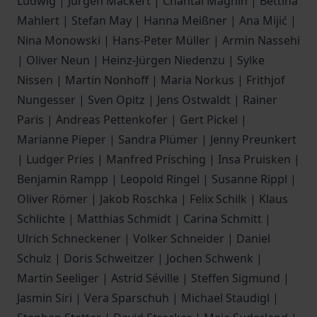
Ludwig | Jürgen Mackert | Chantal Magnin | Bettina
Mahlert | Stefan May | Hanna Meißner | Ana Mijić |
Nina Monowski | Hans-Peter Müller | Armin Nassehi
| Oliver Neun | Heinz-Jürgen Niedenzu | Sylke
Nissen | Martin Nonhoff | Maria Norkus | Frithjof
Nungesser | Sven Opitz | Jens Ostwaldt | Rainer
Paris | Andreas Pettenkofer | Gert Pickel |
Marianne Pieper | Sandra Plümer | Jenny Preunkert
| Ludger Pries | Manfred Prisching | Insa Pruisken |
Benjamin Rampp | Leopold Ringel | Susanne Rippl |
Oliver Römer | Jakob Roschka | Felix Schilk | Klaus
Schlichte | Matthias Schmidt | Carina Schmitt |
Ulrich Schneckener | Volker Schneider | Daniel
Schulz | Doris Schweitzer | Jochen Schwenk |
Martin Seeliger | Astrid Séville | Steffen Sigmund |
Jasmin Siri | Vera Sparschuh | Michael Staudigl |