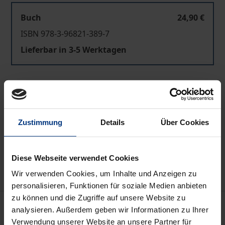
Buch
24,90 €
ISBN 978-3-96821-389-7
Lieferbar in 3-5 Werktagen
Preisangaben inkl. MwSt. Abhängig von der Lieferadresse
kann die MwSt. an der Kasse variieren.
Zustimmung
Details
Über Cookies
In den Warenkorb
Zur Wunschliste hinzufügen
Hinweise zu Versandkosten
Diese Webseite verwendet Cookies
Wir verwenden Cookies, um Inhalte und Anzeigen zu
personalisieren, Funktionen für soziale Medien anbieten
zu können und die Zugriffe auf unsere Website zu
Beschreibung
analysieren. Außerdem geben wir Informationen zu Ihrer
Verwendung unserer Website an unsere Partner für