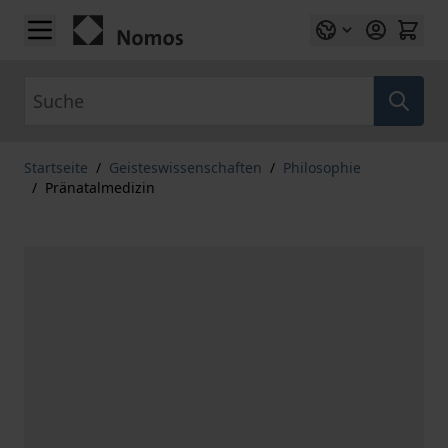
Zum Inhalt springen
Suche
Startseite
/
Geisteswissenschaften
/
Philosophie
/
Pränatalmedizin