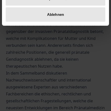
Selbstbestimmung beschnitten. Denn die
Verfügbarkeit dieser Technik würde mit der
Ablehnen
Erwartung einhergehen, diese dann auch zu nutzen.
Es werden einerseits die Vorteile der nicht-invasiven
gegenüber der invasiven Pränataldiagnostik betont,
welche mit Komplikationen für Mutter und Kind
verbunden sein kann. Andererseits finden sich
zahlreiche Positionen, die generell pränatale
Gendiagnostik ablehnen, da sie keinen
therapeutischen Nutzen habe.
In dem Sammelband diskutieren
Nachwuchswissenschaftler und international
ausgewiesene Experten aus verschiedenen
Fachbereichen die ethischen, rechtlichen und
gesellschaftlichen Fragestellungen, welche die
neuesten Entwicklungen im Bereich Pränatalmedizin