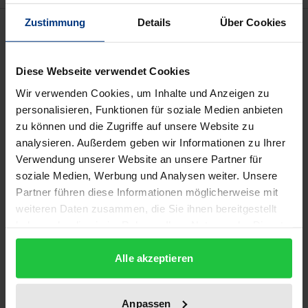
Zustimmung
Details
Über Cookies
Beschreibung
Die europaweite Einführung neuer, leicht
Diese Webseite verwendet Cookies
zugänglicher und nicht-invasiver pränataler
Wir verwenden Cookies, um Inhalte und Anzeigen zu
Gendiagnostik führt zu unterschiedlich gelagerten
personalisieren, Funktionen für soziale Medien anbieten
Diskussionen über die Chancen und Risiken
zu können und die Zugriffe auf unsere Website zu
analysieren. Außerdem geben wir Informationen zu Ihrer
genetischer Diagnostik. In diesen Debatten herrscht
Verwendung unserer Website an unsere Partner für
in einem Punkt weitgehende Einigkeit: nicht-invasive
soziale Medien, Werbung und Analysen weiter. Unsere
genetische Bluttests stellen neue ethische,
Partner führen diese Informationen möglicherweise mit
juristische und gesellschaftliche Herausforderungen
weiteren Daten zusammen, die Sie ihnen bereitgestellt
dar. Die schnelle und kostengünstige Verfügbarkeit
haben oder die sie im Rahmen Ihrer Nutzung der Dienste
dieser Gentests würde dazu führen, dass jene Tests
gesammelt haben.
Alle akzeptieren
immer mehr fester Bestandteil der pränatalen
Standarddiagnostik werden. Damit würden das
Recht der Mutter auf Nichtwissen und ihre
Anpassen