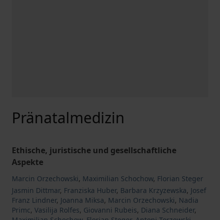
Pränatalmedizin
Ethische, juristische und gesellschaftliche
Aspekte
Marcin Orzechowski
,
Maximilian Schochow
,
Florian Steger
Jasmin Dittmar
,
Franziska Huber
,
Barbara Krzyzewska
,
Josef
Franz Lindner
,
Joanna Miksa
,
Marcin Orzechowski
,
Nadia
Primc
,
Vasilija Rolfes
,
Giovanni Rubeis
,
Diana Schneider
,
Maximilian Schochow
,
Florian Steger
,
Antoni Torzewski
,