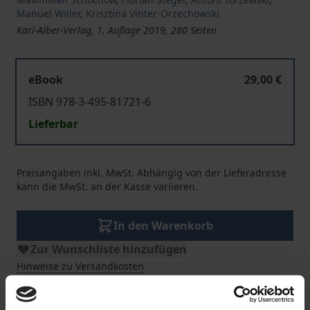
Manuel Willer
,
Krisztina Vinter-Orzechowski
Karl-Alber-Verlag, 1. Auflage 2019, 280 Seiten
eBook
29,00 €
ISBN 978-3-495-81721-6
Lieferbar
Preisangaben inkl. MwSt. Abhängig von der Lieferadresse
kann die MwSt. an der Kasse variieren.
In den Warenkorb
Zur Wunschliste hinzufügen
Hinweise zu Versandkosten