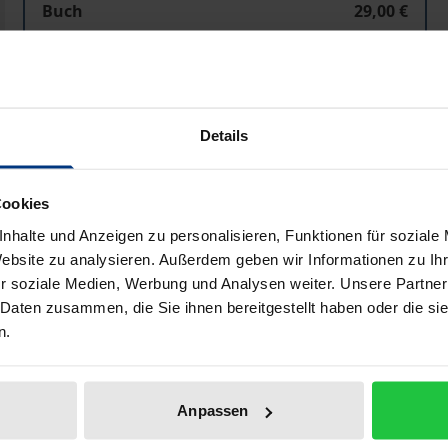
Buch
29,00 €
ISBN 978-3-495-46204-1
Lieferbar
Details
Preisangaben inkl. MwSt. Abhängig von der Lieferadresse kann
In den Warenkorb
Zur Wunschliste hinzufü
Cookies
nhalte und Anzeigen zu personalisieren, Funktionen für soziale
Hinweise zu Versandkosten
Website zu analysieren. Außerdem geben wir Informationen zu I
r soziale Medien, Werbung und Analysen weiter. Unsere Partner
 Daten zusammen, die Sie ihnen bereitgestellt haben oder die s
n.
Bibliografische Angaben
Anpassen
pektive
ist ein Forum für Arbeiten aus den Bereichen der Poli