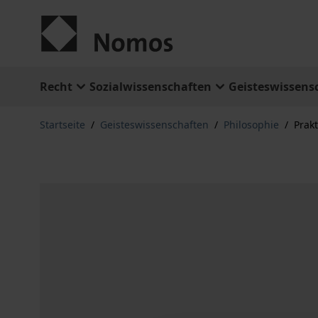
Zum Inhalt springen
Recht
Sozialwissenschaften
Geisteswissens
Startseite
/
Geisteswissenschaften
/
Philosophie
/
Prakt