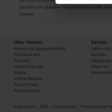
Rechtsphilosophie sowie aus den Nachbardiszipline
dezidiert mit globalen Fragen befassen oder an
Grenzen
.
Über Nomos
Service
Nomos Verlagsgesellschaft
Lieferung 
Presseservice
Kontakt
Karriere
Häufig ges
Unsere Verlage
Widerruf
Inlibra
Abo kündi
Online-Module
Zeitschriften
NomosEvents
Impressum
|
AGB
|
Datenschutz
|
Produktsicherhe