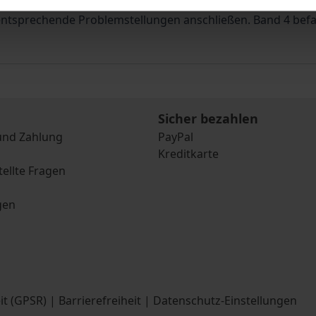
n (Soziologie, Psychologie, Kultur-, Politik-, Umwelt-, Wir
 entsprechende Problemstellungen anschließen. Band 4 bef
Sicher bezahlen
und Zahlung
PayPal
Kreditkarte
tellte Fragen
gen
it (GPSR)
|
Barrierefreiheit
|
Datenschutz-Einstellungen