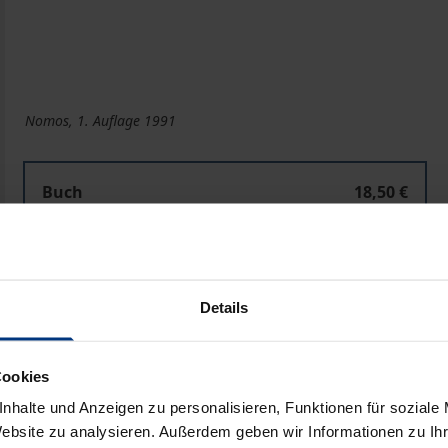
Nomos, 1. Auflage 1991
Buch
18,50 €
ISBN 978-3-7890-9607-5
Nicht lieferbar
Details
In den Warenkorb
Zur Wunschliste hinzufü
Hinweise zu Versandkosten
Cookies
nhalte und Anzeigen zu personalisieren, Funktionen für soziale
Website zu analysieren. Außerdem geben wir Informationen zu I