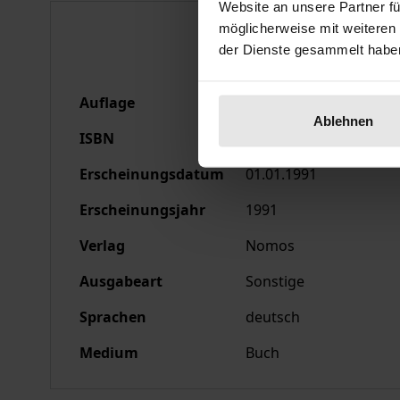
Website an unsere Partner fü
Bibliografische Anga
möglicherweise mit weiteren
der Dienste gesammelt habe
Auflage
1
Ablehnen
ISBN
978-3-7890-9607-5
Erscheinungsdatum
01.01.1991
Erscheinungsjahr
1991
Verlag
Nomos
Ausgabeart
Sonstige
Sprachen
deutsch
Medium
Buch