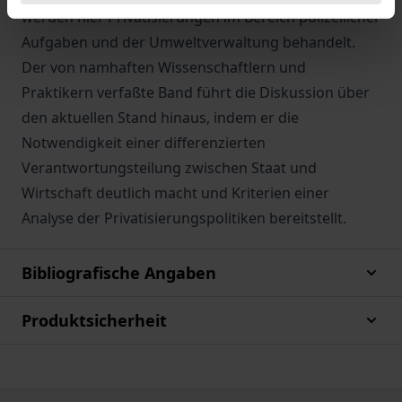
werden hier Privatisierungen im Bereich polizeilicher
Aufgaben und der Umweltverwaltung behandelt.
Der von namhaften Wissenschaftlern und
Praktikern verfaßte Band führt die Diskussion über
den aktuellen Stand hinaus, indem er die
Notwendigkeit einer differenzierten
Verantwortungsteilung zwischen Staat und
Wirtschaft deutlich macht und Kriterien einer
Analyse der Privatisierungspolitiken bereitstellt.
Bibliografische Angaben
Produktsicherheit