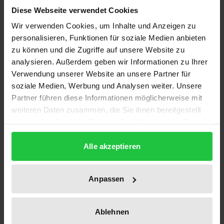
Auf der Suche nach dem »schlanken Staat« steht die
Diese Webseite verwendet Cookies
Privatisierung staatlicher Aufgaben auf der
Wir verwenden Cookies, um Inhalte und Anzeigen zu
politischen Tagesordnung. Der Zusammenführung
personalisieren, Funktionen für soziale Medien anbieten
zu können und die Zugriffe auf unsere Website zu
der begleitenden Forschung diente eine am
analysieren. Außerdem geben wir Informationen zu Ihrer
Zentrum für interdisziplinäre Forschung in Bielefeld
Verwendung unserer Website an unsere Partner für
veranstaltete Tagung, deren Referate in diesem
soziale Medien, Werbung und Analysen weiter. Unsere
Tagungsband dokumentiert sind.
Partner führen diese Informationen möglicherweise mit
Der Band gibt zunächst ausführliche Überblicke
weiteren Daten zusammen, die Sie ihnen bereitgestellt
über Kriterien, Grenzen und Folgen der
haben oder die sie im Rahmen Ihrer Nutzung der Dienste
gesammelt haben.
Privatisierungspolitik aus wirtschafts-, politik-,
Alle akzeptieren
verwaltungs-, rechtswissenschaftlicher und
soziologischer Perspektive. Danach zeigen
zahlreiche Beiträge Erfahrungen und Probleme am
Anpassen
Beispiel ausgewählter Politikfelder auch aus der
Sicht der Praxis auf. Neben Privatisierungen im
Ablehnen
Bereich von Rundfunk, Telekommunikation und Post