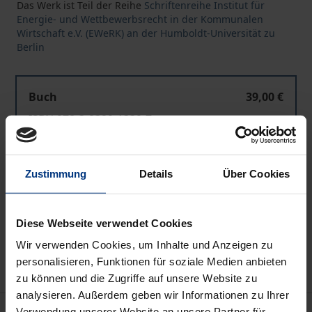
Das Werk ist Teil der Reihe
Schriftenreihe Institut für
Energie- und Wettbewerbsrecht in der Kommunalen
Wirtschaft e.V. (EWeRK) an der Humboldt-Universität zu
Berlin
Buch
39,00 €
ISBN 978-3-8329-1339-7
Nicht lieferbar
Zustimmung
Details
Über Cookies
In den Warenkorb
Zur Wunschliste hinzufügen
Diese Webseite verwendet Cookies
Hinweise zu Versandkosten
Wir verwenden Cookies, um Inhalte und Anzeigen zu
personalisieren, Funktionen für soziale Medien anbieten
zu können und die Zugriffe auf unsere Website zu
analysieren. Außerdem geben wir Informationen zu Ihrer
Beschreibung
Verwendung unserer Website an unsere Partner für