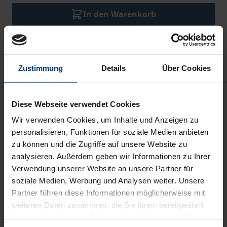
In den Warenkorb
Zur Wunschliste hinzufügen
Hinweise zu Versandkosten
Zustimmung
Details
Über Cookies
Beschreibung
Diese Webseite verwendet Cookies
Wir verwenden Cookies, um Inhalte und Anzeigen zu
Mit Paul Zechs Essaysammlung
Probleme und
personalisieren, Funktionen für soziale Medien anbieten
Gestalten der deutschen romantischen und neueren
zu können und die Zugriffe auf unsere Website zu
Dichtung
wird ein weitgehend unveröffentlichtes
analysieren. Außerdem geben wir Informationen zu Ihrer
Exilwerk des Autors in textkritischer und
Verwendung unserer Website an unsere Partner für
soziale Medien, Werbung und Analysen weiter. Unsere
kommentierter Ausgabe vorgelegt. Das in den
Partner führen diese Informationen möglicherweise mit
1940er Jahren in Buenos Aires entstandene und nun
weiteren Daten zusammen, die Sie ihnen bereitgestellt
aus dem Nachlass herausgegebene Konvolut
haben oder die sie im Rahmen Ihrer Nutzung der Dienste
umfasst neun Texte: Neben einem Vorwort und