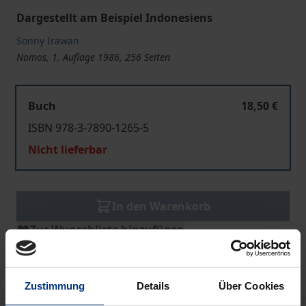
Dargestellt am Beispiel Indonesiens
Sonny Irawan
Nomos, 1. Auflage 1986, 256 Seiten
Buch
18,50 €
ISBN 978-3-7890-1265-5
Nicht lieferbar
In den Warenkorb
Zur Wunschliste hinzufügen
Hinweise zu Versandkosten
Zustimmung
Details
Über Cookies