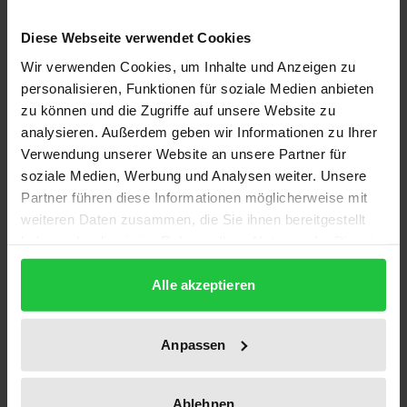
Bibliografische Angaben
Diese Webseite verwendet Cookies
Wir verwenden Cookies, um Inhalte und Anzeigen zu
Auflage
personalisieren, Funktionen für soziale Medien anbieten
1
zu können und die Zugriffe auf unsere Website zu
analysieren. Außerdem geben wir Informationen zu Ihrer
ISBN
Verwendung unserer Website an unsere Partner für
978-3-7890-1265-5
soziale Medien, Werbung und Analysen weiter. Unsere
Partner führen diese Informationen möglicherweise mit
Untertitel
weiteren Daten zusammen, die Sie ihnen bereitgestellt
Dargestellt am Beispiel Indonesiens
haben oder die sie im Rahmen Ihrer Nutzung der Dienste
gesammelt haben.
Erscheinungsdatum
Alle akzeptieren
22.05.1986
Erscheinungsjahr
Anpassen
1986
Ablehnen