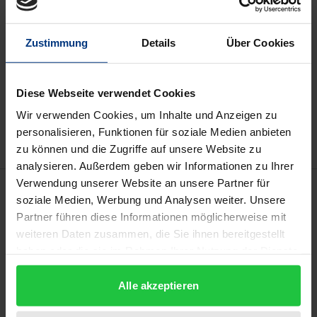
Preisangaben inkl. MwSt. Abhängig von der Lieferadresse
kann die MwSt. an der Kasse variieren.
Zustimmung
Details
Über Cookies
In den Warenkorb
Diese Webseite verwendet Cookies
Zur Wunschliste hinzufügen
Hinweise zu Versandkosten
Wir verwenden Cookies, um Inhalte und Anzeigen zu
personalisieren, Funktionen für soziale Medien anbieten
zu können und die Zugriffe auf unsere Website zu
analysieren. Außerdem geben wir Informationen zu Ihrer
Verwendung unserer Website an unsere Partner für
Beschreibung
soziale Medien, Werbung und Analysen weiter. Unsere
Partner führen diese Informationen möglicherweise mit
Im Hinblick auf das international betriebene
weiteren Daten zusammen, die Sie ihnen bereitgestellt
Sammeln und Verarbeiten von persönlichen Daten
haben oder die sie im Rahmen Ihrer Nutzung der Dienste
gesammelt haben.
gewinnt der Schutz von Privatsphäre immer stärker
Alle akzeptieren
an Bedeutung.
Die jüngsten Entwicklungen auf diesem Gebiet –