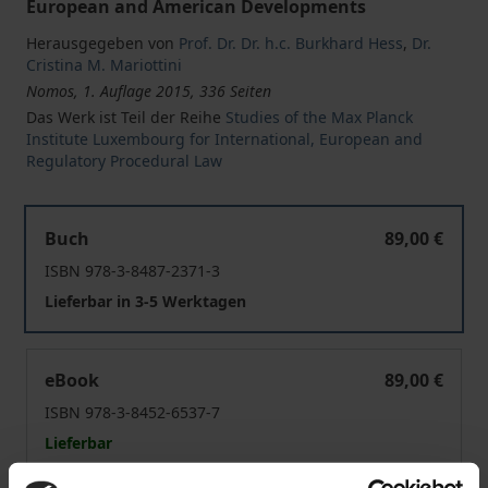
European and American Developments
Herausgegeben von
Prof. Dr. Dr. h.c. Burkhard Hess
,
Dr.
Cristina M. Mariottini
Nomos, 1. Auflage 2015, 336 Seiten
Das Werk ist Teil der Reihe
Studies of the Max Planck
Institute Luxembourg for International, European and
Regulatory Procedural Law
Protecting Privacy in Private International and Procedu
Buch
89,00 €
ISBN 978-3-8487-2371-3
Lieferbar in 3-5 Werktagen
Protecting Privacy in Private International and Procedu
eBook
89,00 €
ISBN 978-3-8452-6537-7
Lieferbar