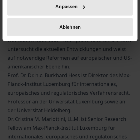
etwa die Möglichkeit der Steuerung eigener Daten,
Anpassen
die Auswirkungen des „Rechts auf Vergessen“ oder
die Entscheidungen des EuGH zu
Ablehnen
Persönlichkeitsrechten – prägen das Verständnis
von Datenschutz und Privatsphäre neu. Dieses Buch
untersucht die aktuellen Entwicklungen und weist
auf notwendige Reformen auf europäischer und US-
amerikanischer Ebene hin.
Prof. Dr. Dr. h.c. Burkhard Hess ist Direktor des Max-
Planck-Institut Luxemburg für internationales,
europäisches und regulatorisches Verfahrensrecht,
Professor an der Universität Luxemburg sowie an
der Universität Heidelberg.
Dr. Cristina M. Mariottini, LL.M. ist Senior Research
Fellow am Max-Planck-Institut Luxemburg für
internationales, europäisches und regulatorisches