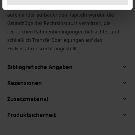
Reformvorschläge unterbreitet. In vier systematisch
aufeinander aufbauenden Kapiteln werden die
Grundzüge des Rechtsinstituts vermittelt, die
rechtlichen Rahmenbedingungen betrachtet und
schließlich Transferüberlegungen auf das
Zivilverfahrensrecht angestellt.
Bibliografische Angaben
Rezensionen
Zusatzmaterial
Produktsicherheit