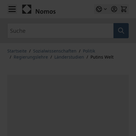
Zum Inhalt springen
Suche
Startseite
/
Sozialwissenschaften
/
Politik
/
Regierungslehre
/
Länderstudien
/
Putins Welt