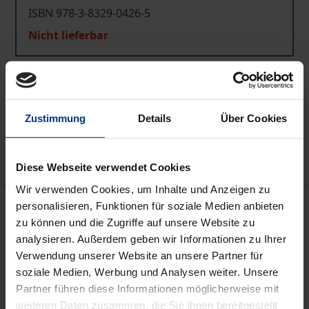
ISBN 978-3-8329-0426-5
Nicht lieferbar
In den Warenkorb
Zur Wunschliste hinzufügen
Zustimmung
Details
Über Cookies
Hinweise zu Versandkosten
Diese Webseite verwendet Cookies
Wir verwenden Cookies, um Inhalte und Anzeigen zu
Beschreibung
personalisieren, Funktionen für soziale Medien anbieten
zu können und die Zugriffe auf unsere Website zu
analysieren. Außerdem geben wir Informationen zu Ihrer
Wer ist Putin? Roland Haug, einer der besten Kenner
Verwendung unserer Website an unsere Partner für
Russlands, beschreibt die Welt des russischen
soziale Medien, Werbung und Analysen weiter. Unsere
Präsidenten: die Auswirkungen seines Denkens und
Partner führen diese Informationen möglicherweise mit
Handelns auf Staat und Kirche, auf Wirtschaft und
weiteren Daten zusammen, die Sie ihnen bereitgestellt