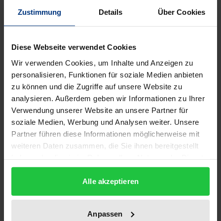
Auflage
Zustimmung
Details
Über Cookies
1
ISBN
Diese Webseite verwendet Cookies
978-3-932004-92-6
Wir verwenden Cookies, um Inhalte und Anzeigen zu
personalisieren, Funktionen für soziale Medien anbieten
Untertitel
zu können und die Zugriffe auf unsere Website zu
2500 Jahre Gesundheitsförderung in Texten und
analysieren. Außerdem geben wir Informationen zu Ihrer
Bildern. Ein wissenschaftliches Lesebuch
Verwendung unserer Website an unsere Partner für
soziale Medien, Werbung und Analysen weiter. Unsere
Erscheinungsdatum
Partner führen diese Informationen möglicherweise mit
01.01.1999
weiteren Daten zusammen, die Sie ihnen bereitgestellt
haben oder die sie im Rahmen Ihrer Nutzung der Dienste
Erscheinungsjahr
gesammelt haben.
1999
Alle akzeptieren
Verlag
Anpassen
Ergon