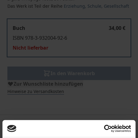
Das Werk ist Teil der Reihe
Erziehung, Schule, Gesellschaft
Buch
34,00 €
ISBN 978-3-932004-92-6
Nicht lieferbar
In den Warenkorb
Zur Wunschliste hinzufügen
Hinweise zu Versandkosten
Bibliografische Angaben