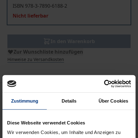
ISBN 978-3-7890-6188-2
Nicht lieferbar
In den Warenkorb
Zur Wunschliste hinzufügen
Hinweise zu Versandkosten
Beschreibung
Zustimmung
Details
Über Cookies
Aus den kleinen Dramen im Unsinn des Lebens, die
der Streitgegenstand von Gerichtsprozessen sind,
Diese Webseite verwendet Cookies
lassen sich dicke Romane oder Theaterstücke mit
Wir verwenden Cookies, um Inhalte und Anzeigen zu
fünf Akten machen, aber auch knappe, streng