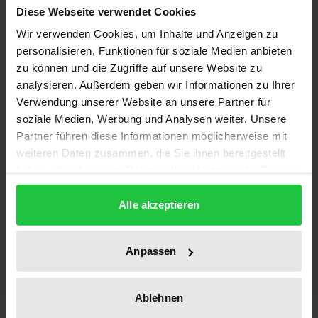
In der aktuellen wissenschaftlichen und politischen
Diese Webseite verwendet Cookies
Diskussion werden verstärkt Forderungen nach
Wir verwenden Cookies, um Inhalte und Anzeigen zu
mehr »Rationalität« der Umweltpolitik erhoben und
personalisieren, Funktionen für soziale Medien anbieten
zugleich unausgenutzte Rationalitätsreserven des
zu können und die Zugriffe auf unsere Website zu
analysieren. Außerdem geben wir Informationen zu Ihrer
Umweltrechts beklagt. Rationales Handeln wird
Verwendung unserer Website an unsere Partner für
zunehmend gar zur Überlebensfrage staatlichen
soziale Medien, Werbung und Analysen weiter. Unsere
Umweltschutzes.
Partner führen diese Informationen möglicherweise mit
Der interdisziplinär angelegte Band vereinigt
weiteren Daten zusammen, die Sie ihnen bereitgestellt
wirtschafts-, rechts- und politikwissenschaftliche
haben oder die sie im Rahmen Ihrer Nutzung der Dienste
Beiträge zur möglichen Gestalt und zu den
gesammelt haben.
Alle akzeptieren
Problemen und Grenzen einer Rationalkonzeption
von umweltpolitischer Steuerung. Er bündelt damit
die aktuelle Diskussion und bietet eine umfassende
Anpassen
Rundschau über alternative Konzepte für staatlichen
Umweltschutz.
Ablehnen
Der Sammelband richtet sich an alle umweltpolitisch