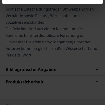
und umweltrechtlich Interessierten, insbesondere
politische Entscheidungsträger, Umweltbehörden,
Verbände sowie Rechts-, Wirtschafts- und
Sozialwissenschaftler.
Die Beiträge sind aus einem Kolloquium des
Zentrums für interdisziplinäre Forschung der
Universität Bielefeld hervorgegangen; unter den
Autoren kommen gleichermaßen Wissenschaft und
Praxis zu Wort.
Bibliografische Angaben
Produktsicherheit