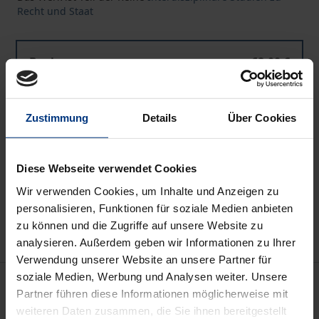
Recht und Staat
Buch
68,00 €
ISBN 978-3-8329-0279-7
Nicht lieferbar
Zustimmung
Details
Über Cookies
In den Warenkorb
Diese Webseite verwendet Cookies
Zur Wunschliste hinzufügen
Wir verwenden Cookies, um Inhalte und Anzeigen zu
Hinweise zu Versandkosten
personalisieren, Funktionen für soziale Medien anbieten
zu können und die Zugriffe auf unsere Website zu
analysieren. Außerdem geben wir Informationen zu Ihrer
Verwendung unserer Website an unsere Partner für
soziale Medien, Werbung und Analysen weiter. Unsere
Beschreibung
Partner führen diese Informationen möglicherweise mit
weiteren Daten zusammen, die Sie ihnen bereitgestellt