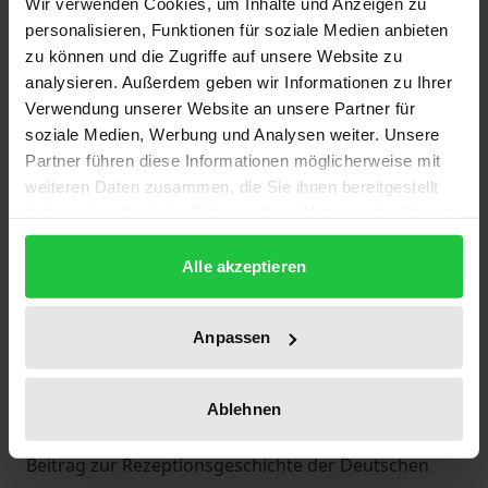
Wir verwenden Cookies, um Inhalte und Anzeigen zu
kennen sich jedoch japanische Juristen vortrefflich
personalisieren, Funktionen für soziale Medien anbieten
im deutschen Recht aus. Um diese »Schieflage«
zu können und die Zugriffe auf unsere Website zu
auszugleichen, berichtet seit 1975 die Reihe »Recht
analysieren. Außerdem geben wir Informationen zu Ihrer
in Japan« in deutscher Sprache über neueste
Verwendung unserer Website an unsere Partner für
Entwicklungen und Tendenzen im japanischen
soziale Medien, Werbung und Analysen weiter. Unsere
Rechtsleben, wobei überwiegend zivil- und
Partner führen diese Informationen möglicherweise mit
weiteren Daten zusammen, die Sie ihnen bereitgestellt
handelsrechtliche Fragen im Mittelpunkt stehen. Auf
haben oder die sie im Rahmen Ihrer Nutzung der Dienste
diese Weise wird ein Einblick in das rechtliche
gesammelt haben.
System eines der wichtigsten Handelspartner der
Alle akzeptieren
Bundesrepublik Deutschland gewährt.
Die Reihe richtet sich nicht nur an wissenschaftlich
Anpassen
Interessierte sondern auch an Wirtschaftspartner
Japans.
Themen dieses Bandes sind: »Abstrakte
Ablehnen
Vollmachtserteilung und Scheinvollmacht: Ein
Beitrag zur Rezeptionsgeschichte der Deutschen