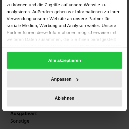
zu können und die Zugriffe auf unsere Website zu
Auflage
analysieren. Außerdem geben wir Informationen zu Ihrer
1
Verwendung unserer Website an unsere Partner für
soziale Medien, Werbung und Analysen weiter. Unsere
ISBN
Partner führen diese Informationen möglicherweise mit
978-3-7890-9013-4
weiteren Daten zusammen, die Sie ihnen bereitgestellt
haben oder die sie im Rahmen Ihrer Nutzung der Dienste
Erscheinungsdatum
gesammelt haben.
01.01.1990
Alle akzeptieren
Erscheinungsjahr
1990
Anpassen
Verlag
Ablehnen
Nomos
Ausgabeart
Sonstige