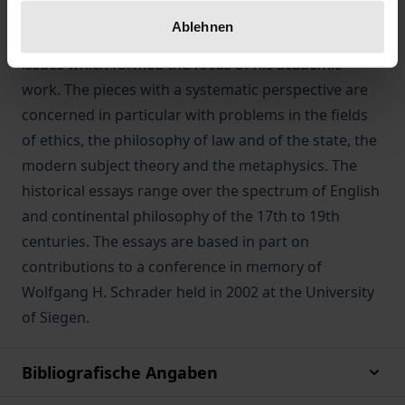
in memory of the Siegen professor Wolfgang H.
Ablehnen
Schrader are systematic and historical studies of the
issues which formed the focus of his academic
work. The pieces with a systematic perspective are
concerned in particular with problems in the fields
of ethics, the philosophy of law and of the state, the
modern subject theory and the metaphysics. The
historical essays range over the spectrum of English
and continental philosophy of the 17th to 19th
centuries. The essays are based in part on
contributions to a conference in memory of
Wolfgang H. Schrader held in 2002 at the University
of Siegen.
Bibliografische Angaben