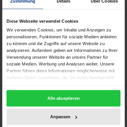
Zustimmung
Details
Über Cookies
Die in diesem Band in memoriam des Siegener
Ordinarius Wolfgang H. Schrader versammelten
Beiträge orientieren sich systematisch und
Diese Webseite verwendet Cookies
historisch an denjenigen Fragestellungen, die im
Wir verwenden Cookies, um Inhalte und Anzeigen zu
Mittelpunkt seiner wissenschaftlichen Arbeit
personalisieren, Funktionen für soziale Medien anbieten
standen. In systematischer Perspektive sind dies
zu können und die Zugriffe auf unsere Website zu
analysieren. Außerdem geben wir Informationen zu Ihrer
insbesondere Probleme aus den Bereichen der
Verwendung unserer Website an unsere Partner für
Ethik, der Rechts- und Staatsphilosophie sowie der
soziale Medien, Werbung und Analysen weiter. Unsere
neuzeitlichen Subjekttheorien und der Metaphysik.
Partner führen diese Informationen möglicherweise mit
In historischer Perspektive erstreckt sich das
weiteren Daten zusammen, die Sie ihnen bereitgestellt
Spektrum der Beiträge vornehmlich auf die
haben oder die sie im Rahmen Ihrer Nutzung der Dienste
englische und kontinentale Philosophie des 17. bis
gesammelt haben.
Alle akzeptieren
19. Jahrhunderts. Die Beiträge gehen zum Teil auf
ein Gedenkkolloquium zu Ehren von Wolfgang H.
Schrader zurück, das im Jahre 2002 an der
Anpassen
Universität Siegen stattgefunden hat. These essays