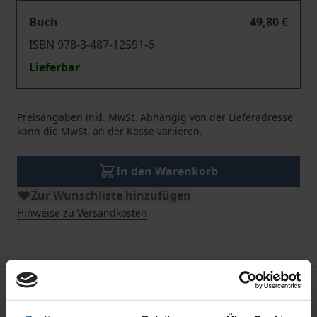
Buch
49,80 €
ISBN 978-3-487-12591-6
Lieferbar
Preisangaben inkl. MwSt. Abhängig von der Lieferadresse
kann die MwSt. an der Kasse variieren.
In den Warenkorb
Zur Wunschliste hinzufügen
Hinweise zu Versandkosten
Beschreibung