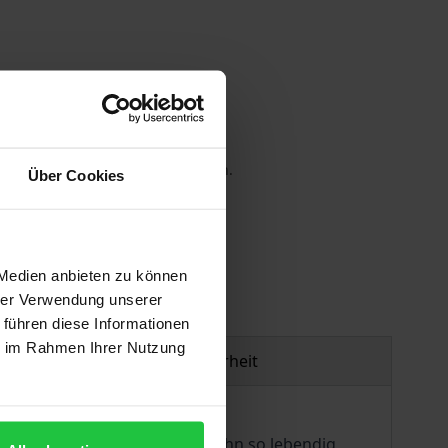
 die MwSt. an der Kasse variieren.
Über Cookies
gen
 Medien anbieten zu können
hrer Verwendung unserer
 führen diese Informationen
ie im Rahmen Ihrer Nutzung
Produktsicherheit
e sind es, die den Alltag für ihn so lebendig