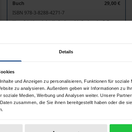
Buch
29,00 €
ISBN 978-3-8288-4271-7
Kurzfristig nicht lieferbar. Lieferbar in 3-5
Werktagen
Preisangaben inkl. MwSt. Abhängig von der Lieferadresse kann
Details
In den Warenkorb
Zur Wunschliste hinzufü
Cookies
Hinweise zu Versandkosten
nhalte und Anzeigen zu personalisieren, Funktionen für soziale
Website zu analysieren. Außerdem geben wir Informationen zu I
r soziale Medien, Werbung und Analysen weiter. Unsere Partner
 Daten zusammen, die Sie ihnen bereitgestellt haben oder die s
Bibliografische Angaben
n.
udolf Gerhardt für elementare Bausteine des Lebens hält. Si