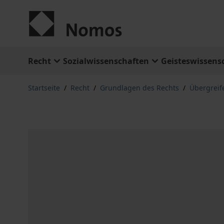
Zum Inhalt springen
Recht
Sozialwissenschaften
Geisteswissens
Startseite
/
Recht
/
Grundlagen des Rechts
/
Übergreif