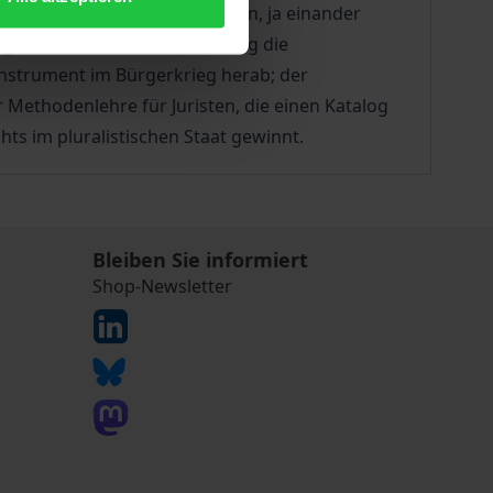
, obwohl sie unterschiedlichen, ja einander
ng“ als methodische Anweisung die
Instrument im Bürgerkrieg herab; der
 Methodenlehre für Juristen, die einen Katalog
ts im pluralistischen Staat gewinnt.
Bleiben Sie informiert
Shop-Newsletter