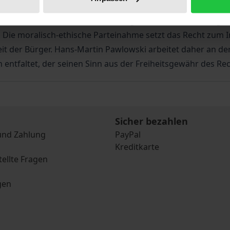
er miteinander unter der Geltung eines Rechts leben können
t sind. Hans-Martin Pawlowski zeigt, daß die „Wertabwägu
. Die moralisch-ethische Parteinahme setzt das Recht zum 
it der Bürger. Hans-Martin Pawlowski arbeitet daher an der
ntfaltet, der seinen Sinn aus der Freiheitsgewähr des Rech
Sicher bezahlen
und Zahlung
PayPal
Kreditkarte
tellte Fragen
gen