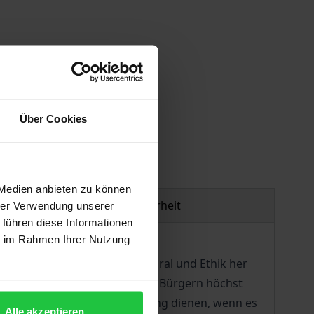
gen
Über Cookies
 Medien anbieten zu können
Produktsicherheit
hrer Verwendung unserer
 führen diese Informationen
ie im Rahmen Ihrer Nutzung
eitlichen Normkomplexes von Moral und Ethik her
t der Konfliktlösung zwischen Bürgern höchst
n nur dann der Friedensstiftung dienen, wenn es
Alle akzeptieren