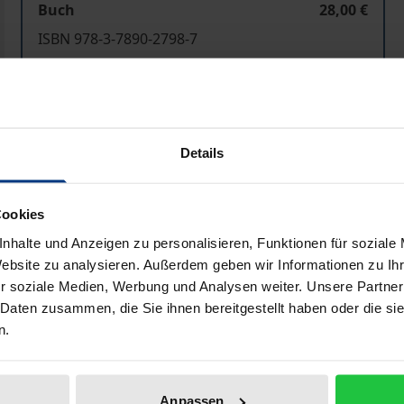
Buch
28,00 €
ISBN 978-3-7890-2798-7
Nicht lieferbar
In den Warenkorb
Zur Wunschliste hinzufü
Details
Hinweise zu Versandkosten
Cookies
nhalte und Anzeigen zu personalisieren, Funktionen für soziale
Bibliografische Angaben
Website zu analysieren. Außerdem geben wir Informationen zu I
r soziale Medien, Werbung und Analysen weiter. Unsere Partner
 Daten zusammen, die Sie ihnen bereitgestellt haben oder die s
n.
ehr daraus herleiten, daß Recht als Bestandteil eines einh
laubens- und Gewissensfreiheit kann das Recht Instrumen
es gegenüber Moral und Ethik „autonom“ ist. Das Recht kan
Anpassen