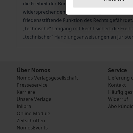
die Freiheit der Bürger verwirklicht – wenn Bürg
widersprechenden Weltauffassungen verpflichte
friedensstiftende Funktion des Rechts gefährdet
„technische“ Umgang mit Recht sichert die Freihe
„technischer“ Handlungsanweisungen an Juristen e
Über Nomos
Service
Nomos Verlagsgesellschaft
Lieferung 
Presseservice
Kontakt
Karriere
Häufig ges
Unsere Verlage
Widerruf
Inlibra
Abo kündi
Online-Module
Zeitschriften
NomosEvents