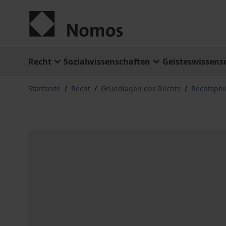
Zum Inhalt springen
Recht
Sozialwissenschaften
Geisteswissens
Startseite
/
Recht
/
Grundlagen des Rechts
/
Rechtsphi