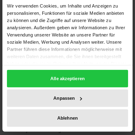
unterschiedlicher Antworten auf die Wahrheitsfrage
Wir verwenden Cookies, um Inhalte und Anzeigen zu
im Recht finden, wie der Verfasser durch eine
personalisieren, Funktionen für soziale Medien anbieten
Darstellung und Kritik der vorherrschenden
zu können und die Zugriffe auf unsere Website zu
analysieren. Außerdem geben wir Informationen zu Ihrer
Debatten (z.B. Realismus versus Anti-Realismus) und
Verwendung unserer Website an unsere Partner für
Rechtstheorien (Weinrib, Moore, Brink, Hart,
soziale Medien, Werbung und Analysen weiter. Unsere
Dworkin, Fish und Bobbitt) aufzeigt. Auf der Basis
Partner führen diese Informationen möglicherweise mit
einer stark von der Spätphilosophie Wittgensteins
weiteren Daten zusammen, die Sie ihnen bereitgestellt
inspirierten und getragenen Sprachtheorie über die
haben oder die sie im Rahmen Ihrer Nutzung der Dienste
Beziehungen zwischen Sprache, Welt und
gesammelt haben.
Alle akzeptieren
Bedeutung weist Patterson nach, daß die erörterten
Rechtstheorien keine überzeugenden Antworten auf
die Wahrheitsfrage geben. Ihnen setzt er eine
Anpassen
eigene Konzeption der Rechtfertigung von
juristischen Wahrheitsbehauptungen entgegen. In
Ablehnen
ihr nimmt die sprachliche Praxis in Gestalt der
Formen juristischer Argumentation die